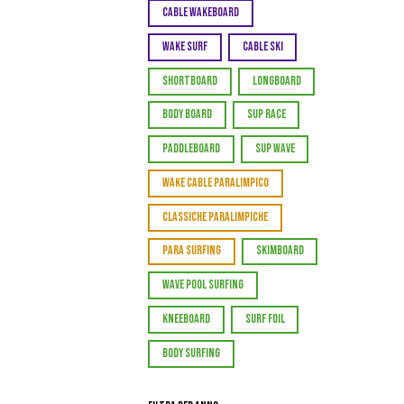
CABLE WAKEBOARD
WAKE SURF
CABLE SKI
SHORTBOARD
LONGBOARD
BODY BOARD
SUP RACE
PADDLEBOARD
SUP WAVE
WAKE CABLE PARALIMPICO
CLASSICHE PARALIMPICHE
PARA SURFING
SKIMBOARD
WAVE POOL SURFING
KNEEBOARD
SURF FOIL
BODY SURFING