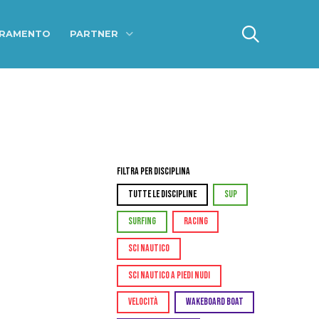
ERAMENTO
PARTNER
Filtra per Disciplina
TUTTE LE DISCIPLINE
SUP
SURFING
RACING
SCI NAUTICO
SCI NAUTICO A PIEDI NUDI
VELOCITÀ
WAKEBOARD BOAT