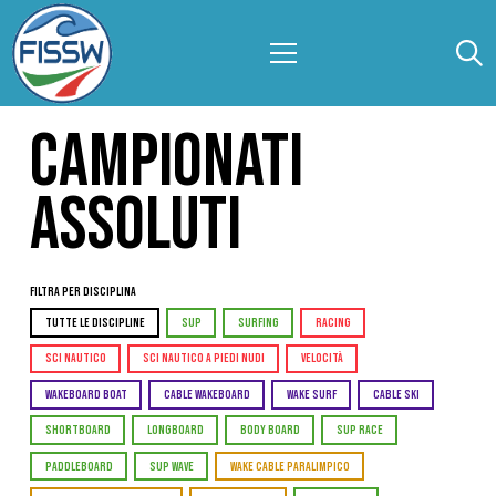
CAMPIONATI
ASSOLUTI
Filtra per Disciplina
TUTTE LE DISCIPLINE
SUP
SURFING
RACING
SCI NAUTICO
SCI NAUTICO A PIEDI NUDI
VELOCITÀ
WAKEBOARD BOAT
CABLE WAKEBOARD
WAKE SURF
CABLE SKI
SHORTBOARD
LONGBOARD
BODY BOARD
SUP RACE
PADDLEBOARD
SUP WAVE
WAKE CABLE PARALIMPICO