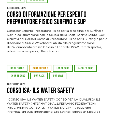
14 Febbraio 2023
Corso di Formazione per Esperto
Preparatore Fisico Surfing e SUP
Corso per Esperto Preparatore Fisico per la disciplina del Surfing e
SUP in collaborazione con la Scuola dello Sport, Sport e Salute, CONI
Obiettivi del Corso Il Corso di Preparatore Fisico per il Surfing e per le
discipline di SUP e Wakeboard, abilita alla programmazione
dell’allenamento presso le Scuole Federali FISSW, Circoli sportivi,
palestre e wave pools, oltre a fornire
BODY BOARD
PARA SURFING
LONGBOARD
PADDLEBOARD
SHORTBOARD
SUP RACE
SUP WAVE
18 Gennaio 2023
CORSO ISA- ILS WATER SAFETY
CORSO ISA- ILS WATER SAFETY CORSO PER LA QUALIFICA ILS
WATER SAFETY (INTERNATIONAL LIFESAVING FEDERATION)
PROGRAMMA CORSO ILS – WATER SAFETY Introduzione
Informazioni sulla International Life Saving Federation Modulo 1