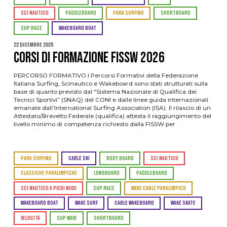
SCI NAUTICO
PADDLEBOARD
PARA SURFING
SHORTBOARD
SUP RACE
WAKEBOARD BOAT
22 Dicembre 2025
CORSI DI FORMAZIONE FISSW 2026
PERCORSO FORMATIVO I Percorsi Formativi della Federazione
Italiana Surfing, Scinautico e Wakeboard sono stati strutturati sulla
base di quanto previsto dal “Sistema Nazionale di Qualifica dei
Tecnici Sportivi” (SNAQ) del CONI e dalle linee guida internazionali
emanate dall’International Surfing Association (ISA). Il rilascio di un
Attestato/Brevetto Federale (qualifica) attesta il raggiungimento del
livello minimo di competenza richiesto dalla FISSW per
PARA SURFING
CABLE SKI
BODY BOARD
SCI NAUTICO
CLASSICHE PARALIMPICHE
LONGBOARD
PADDLEBOARD
SCI NAUTICO A PIEDI NUDI
SUP RACE
WAKE CABLE PARALIMPICO
WAKEBOARD BOAT
WAKE SURF
CABLE WAKEBOARD
WAKE SKATE
VELOCITÀ
SUP WAVE
SHORTBOARD