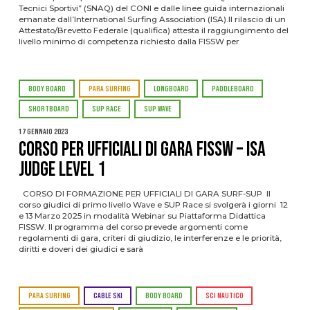
Tecnici Sportivi” (SNAQ) del CONI e dalle linee guida internazionali
emanate dall’International Surfing Association (ISA).Il rilascio di un
Attestato/Brevetto Federale (qualifica) attesta il raggiungimento del
livello minimo di competenza richiesto dalla FISSW per
BODY BOARD
PARA SURFING
LONGBOARD
PADDLEBOARD
SHORTBOARD
SUP RACE
SUP WAVE
17 Gennaio 2023
Corso per Ufficiali di Gara FISSW – ISA
Judge Level 1
CORSO DI FORMAZIONE PER UFFICIALI DI GARA SURF-SUP Il
corso giudici di primo livello Wave e SUP Race si svolgerà i giorni 12
e 13 Marzo 2025 in modalità Webinar su Piattaforma Didattica
FISSW. Il programma del corso prevede argomenti come
regolamenti di gara, criteri di giudizio, le interferenze e le priorità,
diritti e doveri dei giudici e sarà
PARA SURFING
CABLE SKI
BODY BOARD
SCI NAUTICO