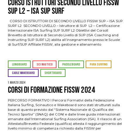
CORSO ISTRUTTORI SECONDO LIVELLO FISSW
SUP L2 – ISA SUP SURF
CORSO DI ISTRUTTORI DI SECONDO LIVELLO FISSW SUP – ISA SUP
SURF L2 SECONDO LIVELLO – Istruttore di SUP L2 – Certificazione
Internazionale ISA Surfing SUP SURF L2 Obiettivi del CorsoIl
Brevetto di Istruttore di Secondo Livello di SUP (ISA Coaching and
Instructing SUP SURF L2) abilita all’insegnamento presso le Scuole
di Surf/SUP Affiliate FISSW, alla gestione e allenamento
LONGBOARD
SCI NAUTICO
PADDLEBOARD
PARA SURFING
CABLE WAKEBOARD
SHORTBOARD
1 Marzo 2024
CORSI DI FORMAZIONE FISSW 2024
PERCORSO FORMATIVO I Percorsi Formativi della Federazione
Italiana Surfing, Scinautico e Wakeboard sono stati strutturati sulla
base di quanto previsto dal “Sistema Nazionale di Qualifica dei
Tecnici Sportivi” (SNAQ) del CONI e dalle linee guida internazionali
emanate dall’International Surfing Association (ISA). Il rilascio di un
Attestato/Brevetto Federale (qualifica) attesta il raggiungimento del
livello minimo di competenza richiesto dalla FISSW per