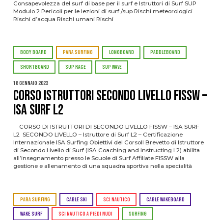
Consapevolezza del surf di base per il surf e Istruttori di Surf SUP
Modulo 2 Pericoli per le lezioni di surf /sup Rischi meteorologici
Rischi d’acqua Rischi umani Rischi
BODY BOARD
PARA SURFING
LONGBOARD
PADDLEBOARD
SHORTBOARD
SUP RACE
SUP WAVE
18 Gennaio 2023
CORSO ISTRUTTORI SECONDO LIVELLO FISSW –
ISA SURF L2
CORSO DI ISTRUTTORI DI SECONDO LIVELLO FISSW – ISA SURF
L2 SECONDO LIVELLO – Istruttore di Surf L2 – Certificazione
Internazionale ISA Surfing Obiettivi del CorsoIl Brevetto di Istruttore
di Secondo Livello di Surf (ISA Coaching and Instructing L2) abilita
all’insegnamento presso le Scuole di Surf Affiliate FISSW alla
gestione e allenamento di una squadra sportiva nella specialità
PARA SURFING
CABLE SKI
SCI NAUTICO
CABLE WAKEBOARD
WAKE SURF
SCI NAUTICO A PIEDI NUDI
SURFING