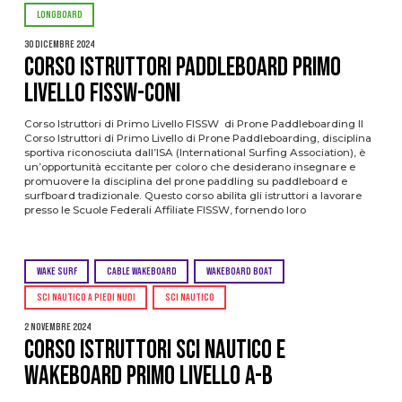
LONGBOARD
30 Dicembre 2024
CORSO ISTRUTTORI PADDLEBOARD PRIMO
LIVELLO FISSW-CONI
Corso Istruttori di Primo Livello FISSW di Prone Paddleboarding Il
Corso Istruttori di Primo Livello di Prone Paddleboarding, disciplina
sportiva riconosciuta dall’ISA (International Surfing Association), è
un’opportunità eccitante per coloro che desiderano insegnare e
promuovere la disciplina del prone paddling su paddleboard e
surfboard tradizionale. Questo corso abilita gli istruttori a lavorare
presso le Scuole Federali Affiliate FISSW, fornendo loro
WAKE SURF
CABLE WAKEBOARD
WAKEBOARD BOAT
SCI NAUTICO A PIEDI NUDI
SCI NAUTICO
2 Novembre 2024
CORSO ISTRUTTORI SCI NAUTICO E
WAKEBOARD PRIMO LIVELLO A-B