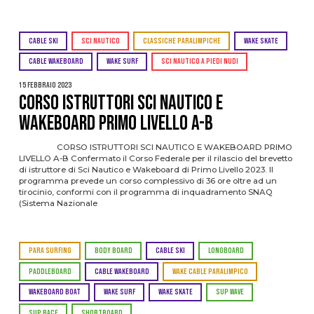
CABLE SKI
SCI NAUTICO
CLASSICHE PARALIMPICHE
WAKE SKATE
CABLE WAKEBOARD
WAKE SURF
SCI NAUTICO A PIEDI NUDI
15 Febbraio 2023
CORSO ISTRUTTORI SCI NAUTICO E
WAKEBOARD PRIMO LIVELLO A-B
CORSO ISTRUTTORI SCI NAUTICO E WAKEBOARD PRIMO
LIVELLO A-B Confermato il Corso Federale per il rilascio del brevetto
di istruttore di Sci Nautico e Wakeboard di Primo Livello 2023. Il
programma prevede un corso complessivo di 36 ore oltre ad un
tirocinio, conformi con il programma di inquadramento SNAQ
(Sistema Nazionale
PARA SURFING
BODY BOARD
CABLE SKI
LONGBOARD
PADDLEBOARD
CABLE WAKEBOARD
WAKE CABLE PARALIMPICO
WAKEBOARD BOAT
WAKE SURF
WAKE SKATE
SUP WAVE
SUP RACE
SHORTBOARD