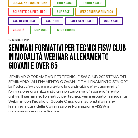
CLASSICHE PARALIMPICHE
LONGBOARD
PADDLEBOARD
SCI NAUTICO A PIEDI NUDI
SUP RACE
WAKE CABLE PARALIMPICO
WAKEBOARD BOAT
WAKE SURF
CABLE WAKEBOARD
WAKE SKATE
VELOCITÀ
SUP WAVE
SHORTBOARD
17 Gennaio 2023
Seminari Formativi per Tecnici FISW Club
in modalità webinar Allenamento
Giovani e Over 65
SEMINARIO FORMATIVO PER TECNICI FISW CLUB 2023 TEMA DEL
SEMINARIO “ALLENAMENTO GIOVANILE E ALLENAMENTO SENIOR”
La Federazione vuole garantire la continuità dei programmi di
formazione organizzando una piattaforma di apprendimento
online. Il seminario formativo per tecnici, verrà erogato in modalità
Webinar con l’ausilio di Google Classroom su piattaforma e-
learning a cura della Commissione Formazione FISSW in
collaborazione con la Scuola