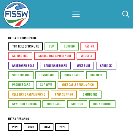
Filtra per Disciplina
TUTTE LE DISCIPLINE
SUP
SURFING
RACING
SCI NAUTICO
SCI NAUTICO A PIEDI NUDI
VELOCITÀ
WAKEBOARD BOAT
CABLE WAKEBOARD
WAKE SURF
CABLE SKI
SHORTBOARD
LONGBOARD
BODY BOARD
SUP RACE
PADDLEBOARD
SUP WAVE
WAKE CABLE PARALIMPICO
CLASSICHE PARALIMPICHE
PARA SURFING
SKIMBOARD
WAVE POOL SURFING
KNEEBOARD
SURF FOIL
BODY SURFING
Filtra per Anno
2026
2025
2024
2023