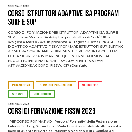
18 Gennaio 2023
CORSO ISTRUTTORI ADAPTIVE ISA PROGRAM
SURF E SUP
CORSO DI FORMAZIONE PER ISTRUTTORI ADAPTIVE ISA SURF E
SUP Il corso Modulo ISA Adaptive per Istruttori di Surf/SUP si
svolgerà a Marzo 2026 in presenza a Fregene (Roma). PROGETTO
DIDATTICO ADAPTIVE FISSW FORMARE ISTRUTTORI SUP-SURFING
ADAPTIVE COMPETENTI E PREPARATI DIVULGARE LA CULTURA
DELLA SICUREZZA IN MARE/ACQUE INTERNE ADESIONE AL
PROGETTO INTRENAZIONALE ISA ADAPTIVE PROGRAM
ATTIVAZIONE ACCORDI FISSW/ CIP (Comitato
PARA SURFING
CLASSICHE PARALIMPICHE
SCI NAUTICO
SUP WAVE
SHORTBOARD
18 Gennaio 2023
CORSI DI FORMAZIONE FISSW 2023
PERCORSO FORMATIVO I Percorsi Formativi della Federazione
Italiana Surfing, Scinautico e Wakeboard sono stati strutturati sulla
base di quanto previsto dal “Sistema Nazionale di Qualifica dei