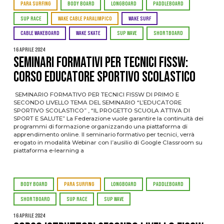
PARA SURFING
BODY BOARD
LONGBOARD
PADDLEBOARD
SUP RACE
WAKE CABLE PARALIMPICO
WAKE SURF
CABLE WAKEBOARD
WAKE SKATE
SUP WAVE
SHORTBOARD
16 Aprile 2024
Seminari Formativi per Tecnici FISSW:
Corso Educatore Sportivo Scolastico
SEMINARIO FORMATIVO PER TECNICI FISSW DI PRIMO E
SECONDO LIVELLO TEMA DEL SEMINARIO “L’EDUCATORE
SPORTIVO SCOLASTICO” , “IL PROGETTO SCUOLA ATTIVA DI
SPORT E SALUTE” La Federazione vuole garantire la continuità dei
programmi di formazione organizzando una piattaforma di
apprendimento online. Il seminario formativo per tecnici, verrà
erogato in modalità Webinar con l’ausilio di Google Classroom su
piattaforma e-learning a
BODY BOARD
PARA SURFING
LONGBOARD
PADDLEBOARD
SHORTBOARD
SUP RACE
SUP WAVE
16 Aprile 2024