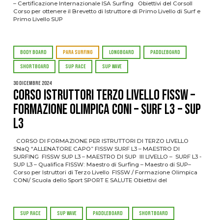
– Certificazione Internazionale ISA Surfing Obiettivi del CorsoIl
Corso per ottenere il Brevetto di Istruttore di Primo Livello di Surf e
Primo Livello SUP
BODY BOARD
PARA SURFING
LONGBOARD
PADDLEBOARD
SHORTBOARD
SUP RACE
SUP WAVE
30 Dicembre 2024
CORSO ISTRUTTORI TERZO LIVELLO FISSW –
FORMAZIONE OLIMPICA CONI – SURF L3 – SUP
L3
CORSO DI FORMAZIONE PER ISTRUTTORI DI TERZO LIVELLO
SNaQ “ALLENATORE CAPO” FISSW SURF L3 – MAESTRO DI
SURFING FISSW SUP L3 – MAESTRO DI SUP III LIVELLO – SURF L3 -
SUP L3 – Qualifica FISSW: Maestro di Surfing – Maestro di SUP–
Corso per Istruttori di Terzo Livello FISSW / Formazione Olimpica
CONI/ Scuola dello Sport SPORT E SALUTE Obiettivi del
SUP RACE
SUP WAVE
PADDLEBOARD
SHORTBOARD