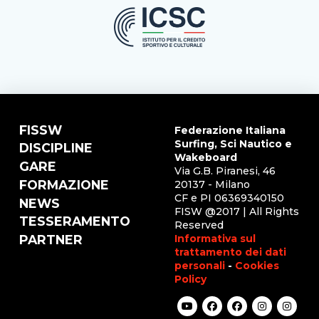
FISSW
Federazione Italiana
Surfing, Sci Nautico e
DISCIPLINE
Wakeboard
GARE
Via G.B. Piranesi, 46
FORMAZIONE
20137 - Milano
CF e PI 06369340150
NEWS
FISW @2017 | All Rights
TESSERAMENTO
Reserved
Informativa sul
PARTNER
trattamento dei dati
personali
-
Cookies
Policy