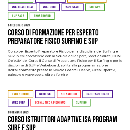
WAKEBOARD BOAT
WAKE SURF
WAKE SKATE
SUP WAVE
SUP RACE
SHORTBOARD
14 Febbraio 2023
Corso di Formazione per Esperto
Preparatore Fisico Surfing e SUP
Corso per Esperto Preparatore Fisico per la disciplina del Surfing e
SUP in collaborazione con la Scuola dello Sport, Sport e Salute, CONI
Obiettivi del Corso Il Corso di Preparatore Fisico per il Surfing e per le
discipline di SUP e Wakeboard, abilita alla programmazione
dell’allenamento presso le Scuole Federali FISSW, Circoli sportivi,
palestre e wave pools, oltre a fornire
PARA SURFING
CABLE SKI
SCI NAUTICO
CABLE WAKEBOARD
WAKE SURF
SCI NAUTICO A PIEDI NUDI
SURFING
18 Gennaio 2023
CORSO ISTRUTTORI ADAPTIVE ISA PROGRAM
SURF E SUP