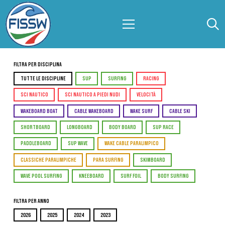
Filtra per Disciplina
TUTTE LE DISCIPLINE
SUP
SURFING
RACING
SCI NAUTICO
SCI NAUTICO A PIEDI NUDI
VELOCITÀ
WAKEBOARD BOAT
CABLE WAKEBOARD
WAKE SURF
CABLE SKI
SHORTBOARD
LONGBOARD
BODY BOARD
SUP RACE
PADDLEBOARD
SUP WAVE
WAKE CABLE PARALIMPICO
CLASSICHE PARALIMPICHE
PARA SURFING
SKIMBOARD
WAVE POOL SURFING
KNEEBOARD
SURF FOIL
BODY SURFING
Filtra per Anno
2026
2025
2024
2023