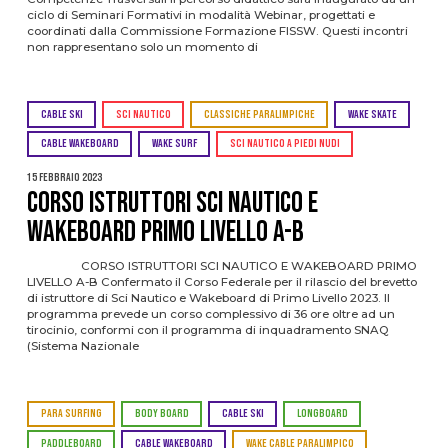
ciclo di Seminari Formativi in modalità Webinar, progettati e
coordinati dalla Commissione Formazione FISSW. Questi incontri
non rappresentano solo un momento di
CABLE SKI
SCI NAUTICO
CLASSICHE PARALIMPICHE
WAKE SKATE
CABLE WAKEBOARD
WAKE SURF
SCI NAUTICO A PIEDI NUDI
15 Febbraio 2023
CORSO ISTRUTTORI SCI NAUTICO E
WAKEBOARD PRIMO LIVELLO A-B
CORSO ISTRUTTORI SCI NAUTICO E WAKEBOARD PRIMO
LIVELLO A-B Confermato il Corso Federale per il rilascio del brevetto
di istruttore di Sci Nautico e Wakeboard di Primo Livello 2023. Il
programma prevede un corso complessivo di 36 ore oltre ad un
tirocinio, conformi con il programma di inquadramento SNAQ
(Sistema Nazionale
PARA SURFING
BODY BOARD
CABLE SKI
LONGBOARD
PADDLEBOARD
CABLE WAKEBOARD
WAKE CABLE PARALIMPICO