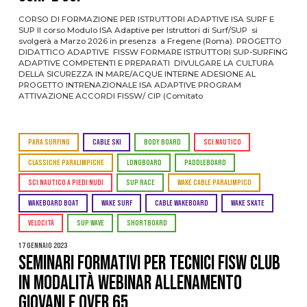
CORSO DI FORMAZIONE PER ISTRUTTORI ADAPTIVE ISA SURF E
SUP Il corso Modulo ISA Adaptive per Istruttori di Surf/SUP si
svolgerà a Marzo 2026 in presenza a Fregene (Roma). PROGETTO
DIDATTICO ADAPTIVE FISSW FORMARE ISTRUTTORI SUP-SURFING
ADAPTIVE COMPETENTI E PREPARATI DIVULGARE LA CULTURA
DELLA SICUREZZA IN MARE/ACQUE INTERNE ADESIONE AL
PROGETTO INTRENAZIONALE ISA ADAPTIVE PROGRAM
ATTIVAZIONE ACCORDI FISSW/ CIP (Comitato
PARA SURFING
CABLE SKI
BODY BOARD
SCI NAUTICO
CLASSICHE PARALIMPICHE
LONGBOARD
PADDLEBOARD
SCI NAUTICO A PIEDI NUDI
SUP RACE
WAKE CABLE PARALIMPICO
WAKEBOARD BOAT
WAKE SURF
CABLE WAKEBOARD
WAKE SKATE
VELOCITÀ
SUP WAVE
SHORTBOARD
17 Gennaio 2023
Seminari Formativi per Tecnici FISW Club
in modalità webinar Allenamento
Giovani e Over 65