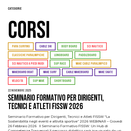
Categorie
CORSI
PARA SURFING
CABLE SKI
BODY BOARD
SCI NAUTICO
CLASSICHE PARALIMPICHE
LONGBOARD
PADDLEBOARD
SCI NAUTICO A PIEDI NUDI
SUP RACE
WAKE CABLE PARALIMPICO
WAKEBOARD BOAT
WAKE SURF
CABLE WAKEBOARD
WAKE SKATE
VELOCITÀ
SUP WAVE
SHORTBOARD
22 Novembre 2025
Seminario Formativo per Dirigenti,
Tecnici e Atleti FISSW 2026
Seminario Formativo per Dirigenti, Tecnici e Atleti FISSW “La
Sostenibilità negli eventi e attività sportive” 2026 WEBINAR – Giovedi
26 Febbraio 2026 Il Seminario Formativo FISSW: Un Hub di
Competenze Trasversali Il percorso didattico sarà inaugurato da un