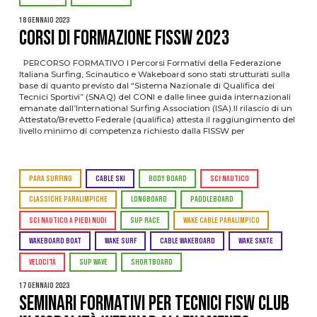
18 Gennaio 2023
CORSI DI FORMAZIONE FISSW 2023
PERCORSO FORMATIVO I Percorsi Formativi della Federazione
Italiana Surfing, Scinautico e Wakeboard sono stati strutturati sulla
base di quanto previsto dal “Sistema Nazionale di Qualifica dei
Tecnici Sportivi” (SNAQ) del CONI e dalle linee guida internazionali
emanate dall’International Surfing Association (ISA).Il rilascio di un
Attestato/Brevetto Federale (qualifica) attesta il raggiungimento del
livello minimo di competenza richiesto dalla FISSW per
PARA SURFING
CABLE SKI
BODY BOARD
SCI NAUTICO
CLASSICHE PARALIMPICHE
LONGBOARD
PADDLEBOARD
SCI NAUTICO A PIEDI NUDI
SUP RACE
WAKE CABLE PARALIMPICO
WAKEBOARD BOAT
WAKE SURF
CABLE WAKEBOARD
WAKE SKATE
VELOCITÀ
SUP WAVE
SHORTBOARD
17 Gennaio 2023
Seminari Formativi per Tecnici FISW Club