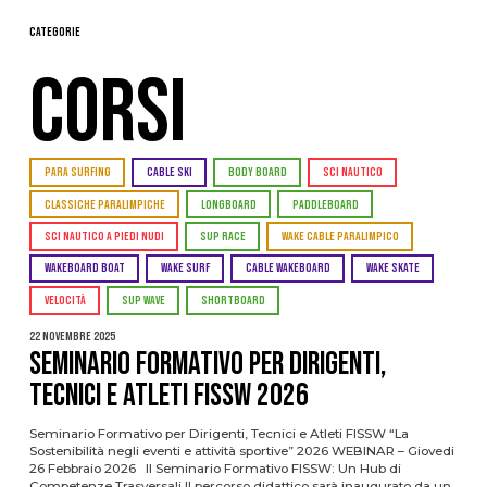
Categorie
CORSI
PARA SURFING
CABLE SKI
BODY BOARD
SCI NAUTICO
CLASSICHE PARALIMPICHE
LONGBOARD
PADDLEBOARD
SCI NAUTICO A PIEDI NUDI
SUP RACE
WAKE CABLE PARALIMPICO
WAKEBOARD BOAT
WAKE SURF
CABLE WAKEBOARD
WAKE SKATE
VELOCITÀ
SUP WAVE
SHORTBOARD
22 Novembre 2025
Seminario Formativo per Dirigenti,
Tecnici e Atleti FISSW 2026
Seminario Formativo per Dirigenti, Tecnici e Atleti FISSW “La
Sostenibilità negli eventi e attività sportive” 2026 WEBINAR – Giovedi
26 Febbraio 2026 Il Seminario Formativo FISSW: Un Hub di
Competenze Trasversali Il percorso didattico sarà inaugurato da un