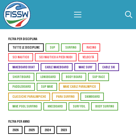
Filtra per Disciplina
TUTTE LE DISCIPLINE
SUP
SURFING
RACING
SCI NAUTICO
SCI NAUTICO A PIEDI NUDI
VELOCITÀ
WAKEBOARD BOAT
CABLE WAKEBOARD
WAKE SURF
CABLE SKI
SHORTBOARD
LONGBOARD
BODY BOARD
SUP RACE
PADDLEBOARD
SUP WAVE
WAKE CABLE PARALIMPICO
CLASSICHE PARALIMPICHE
PARA SURFING
SKIMBOARD
WAVE POOL SURFING
KNEEBOARD
SURF FOIL
BODY SURFING
Filtra per Anno
2026
2025
2024
2023