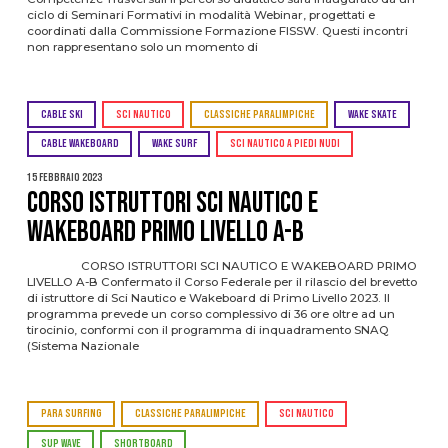
ciclo di Seminari Formativi in modalità Webinar, progettati e
coordinati dalla Commissione Formazione FISSW. Questi incontri
non rappresentano solo un momento di
CABLE SKI
SCI NAUTICO
CLASSICHE PARALIMPICHE
WAKE SKATE
CABLE WAKEBOARD
WAKE SURF
SCI NAUTICO A PIEDI NUDI
15 Febbraio 2023
CORSO ISTRUTTORI SCI NAUTICO E
WAKEBOARD PRIMO LIVELLO A-B
CORSO ISTRUTTORI SCI NAUTICO E WAKEBOARD PRIMO
LIVELLO A-B Confermato il Corso Federale per il rilascio del brevetto
di istruttore di Sci Nautico e Wakeboard di Primo Livello 2023. Il
programma prevede un corso complessivo di 36 ore oltre ad un
tirocinio, conformi con il programma di inquadramento SNAQ
(Sistema Nazionale
PARA SURFING
CLASSICHE PARALIMPICHE
SCI NAUTICO
SUP WAVE
SHORTBOARD