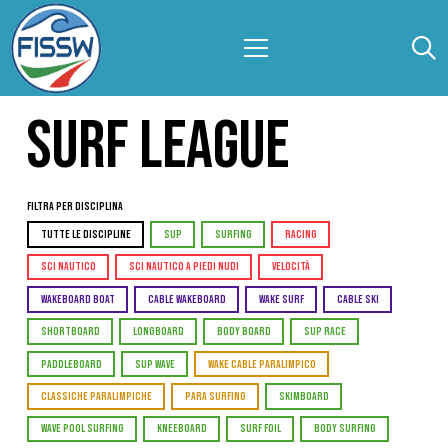
SURF LEAGUE
Filtra per Disciplina
TUTTE LE DISCIPLINE
SUP
SURFING
RACING
SCI NAUTICO
SCI NAUTICO A PIEDI NUDI
VELOCITÀ
WAKEBOARD BOAT
CABLE WAKEBOARD
WAKE SURF
CABLE SKI
SHORTBOARD
LONGBOARD
BODY BOARD
SUP RACE
PADDLEBOARD
SUP WAVE
WAKE CABLE PARALIMPICO
CLASSICHE PARALIMPICHE
PARA SURFING
SKIMBOARD
WAVE POOL SURFING
KNEEBOARD
SURF FOIL
BODY SURFING