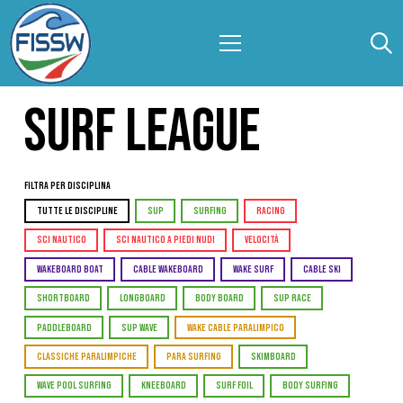
SURF LEAGUE
Filtra per Disciplina
TUTTE LE DISCIPLINE
SUP
SURFING
RACING
SCI NAUTICO
SCI NAUTICO A PIEDI NUDI
VELOCITÀ
WAKEBOARD BOAT
CABLE WAKEBOARD
WAKE SURF
CABLE SKI
SHORTBOARD
LONGBOARD
BODY BOARD
SUP RACE
PADDLEBOARD
SUP WAVE
WAKE CABLE PARALIMPICO
CLASSICHE PARALIMPICHE
PARA SURFING
SKIMBOARD
WAVE POOL SURFING
KNEEBOARD
SURF FOIL
BODY SURFING