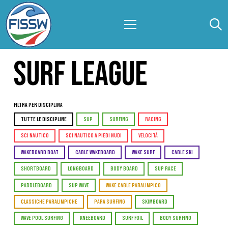
SURF LEAGUE
Filtra per Disciplina
TUTTE LE DISCIPLINE
SUP
SURFING
RACING
SCI NAUTICO
SCI NAUTICO A PIEDI NUDI
VELOCITÀ
WAKEBOARD BOAT
CABLE WAKEBOARD
WAKE SURF
CABLE SKI
SHORTBOARD
LONGBOARD
BODY BOARD
SUP RACE
PADDLEBOARD
SUP WAVE
WAKE CABLE PARALIMPICO
CLASSICHE PARALIMPICHE
PARA SURFING
SKIMBOARD
WAVE POOL SURFING
KNEEBOARD
SURF FOIL
BODY SURFING