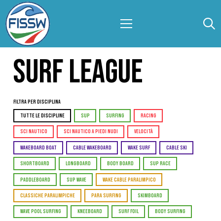
SURF LEAGUE
Filtra per Disciplina
TUTTE LE DISCIPLINE
SUP
SURFING
RACING
SCI NAUTICO
SCI NAUTICO A PIEDI NUDI
VELOCITÀ
WAKEBOARD BOAT
CABLE WAKEBOARD
WAKE SURF
CABLE SKI
SHORTBOARD
LONGBOARD
BODY BOARD
SUP RACE
PADDLEBOARD
SUP WAVE
WAKE CABLE PARALIMPICO
CLASSICHE PARALIMPICHE
PARA SURFING
SKIMBOARD
WAVE POOL SURFING
KNEEBOARD
SURF FOIL
BODY SURFING