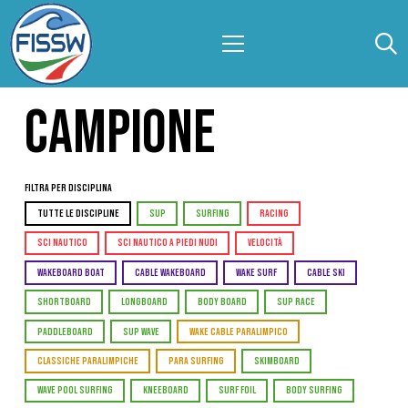
CAMPIONE
Filtra per Disciplina
TUTTE LE DISCIPLINE
SUP
SURFING
RACING
SCI NAUTICO
SCI NAUTICO A PIEDI NUDI
VELOCITÀ
WAKEBOARD BOAT
CABLE WAKEBOARD
WAKE SURF
CABLE SKI
SHORTBOARD
LONGBOARD
BODY BOARD
SUP RACE
PADDLEBOARD
SUP WAVE
WAKE CABLE PARALIMPICO
CLASSICHE PARALIMPICHE
PARA SURFING
SKIMBOARD
WAVE POOL SURFING
KNEEBOARD
SURF FOIL
BODY SURFING