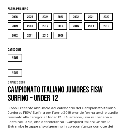
Filtra per Anno
2026
2025
2024
2023
2022
2021
2020
2019
2018
2017
2016
2015
2014
2013
2012
2011
2010
2009
Categorie
NEWS
NEWS
3 Marzo 2018
Campionato Italiano Juniores FISW
Surfing – Under 12
Dopo il recente annuncio del calendario del Campionato Italiano
Juniores FISW Surfing per l’anno 2018 prende forma anche quello
riservato alla categoria Under 12. Due tappe, una in Toscana e
l’altra nel Lazio, che decreteranno i Campioni Italiani Under 12.
Entrambe le tappe si svolgeranno in concomitanza con due dei