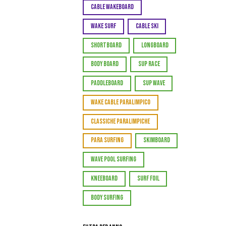
CABLE WAKEBOARD
WAKE SURF
CABLE SKI
SHORTBOARD
LONGBOARD
BODY BOARD
SUP RACE
PADDLEBOARD
SUP WAVE
WAKE CABLE PARALIMPICO
CLASSICHE PARALIMPICHE
PARA SURFING
SKIMBOARD
WAVE POOL SURFING
KNEEBOARD
SURF FOIL
BODY SURFING