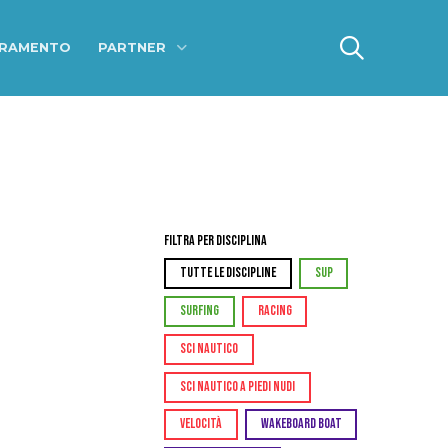
ERAMENTO
PARTNER
Filtra per Disciplina
TUTTE LE DISCIPLINE
SUP
SURFING
RACING
SCI NAUTICO
SCI NAUTICO A PIEDI NUDI
VELOCITÀ
WAKEBOARD BOAT