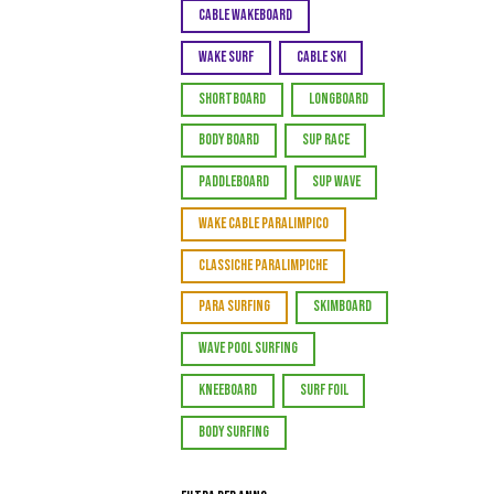
CABLE WAKEBOARD
WAKE SURF
CABLE SKI
SHORTBOARD
LONGBOARD
BODY BOARD
SUP RACE
PADDLEBOARD
SUP WAVE
WAKE CABLE PARALIMPICO
CLASSICHE PARALIMPICHE
PARA SURFING
SKIMBOARD
WAVE POOL SURFING
KNEEBOARD
SURF FOIL
BODY SURFING