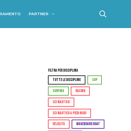
ERAMENTO
PARTNER
Filtra per Disciplina
TUTTE LE DISCIPLINE
SUP
SURFING
RACING
SCI NAUTICO
SCI NAUTICO A PIEDI NUDI
VELOCITÀ
WAKEBOARD BOAT