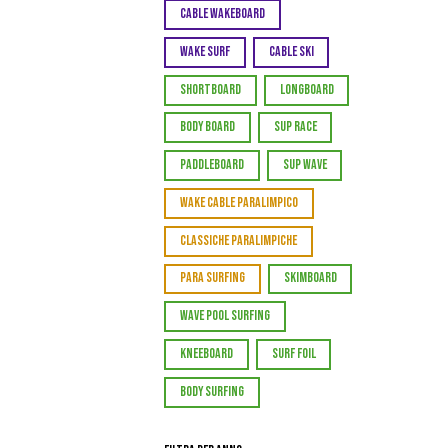
CABLE WAKEBOARD
WAKE SURF
CABLE SKI
SHORTBOARD
LONGBOARD
BODY BOARD
SUP RACE
PADDLEBOARD
SUP WAVE
WAKE CABLE PARALIMPICO
CLASSICHE PARALIMPICHE
PARA SURFING
SKIMBOARD
WAVE POOL SURFING
KNEEBOARD
SURF FOIL
BODY SURFING