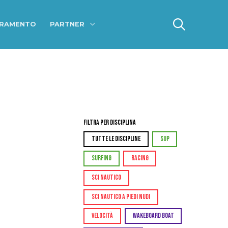
ERAMENTO
PARTNER
Filtra per Disciplina
TUTTE LE DISCIPLINE
SUP
SURFING
RACING
SCI NAUTICO
SCI NAUTICO A PIEDI NUDI
VELOCITÀ
WAKEBOARD BOAT