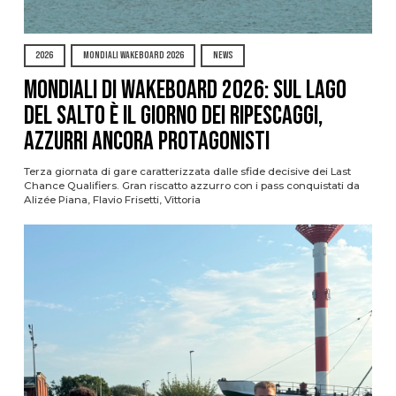
2026
MONDIALI WAKEBOARD 2026
NEWS
Mondiali di Wakeboard 2026: sul Lago
del Salto è il giorno dei ripescaggi,
azzurri ancora protagonisti
Terza giornata di gare caratterizzata dalle sfide decisive dei Last
Chance Qualifiers. Gran riscatto azzurro con i pass conquistati da
Alizée Piana, Flavio Frisetti, Vittoria