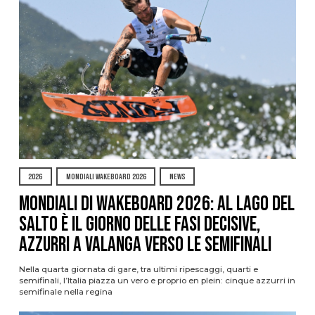
2026
MONDIALI WAKEBOARD 2026
NEWS
Mondiali di Wakeboard 2026: al Lago del
Salto è il giorno delle fasi decisive,
azzurri a valanga verso le semifinali
Nella quarta giornata di gare, tra ultimi ripescaggi, quarti e
semifinali, l’Italia piazza un vero e proprio en plein: cinque azzurri in
semifinale nella regina