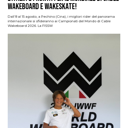
Wakeboard e Wakeskate!
Dall’8 al 15 agosto, a Pechino (Cina), i migliori rider del panorama
internazionale si sfideranno ai Campionati del Mondo di Cable
Wakeboard 2026. La FISSW