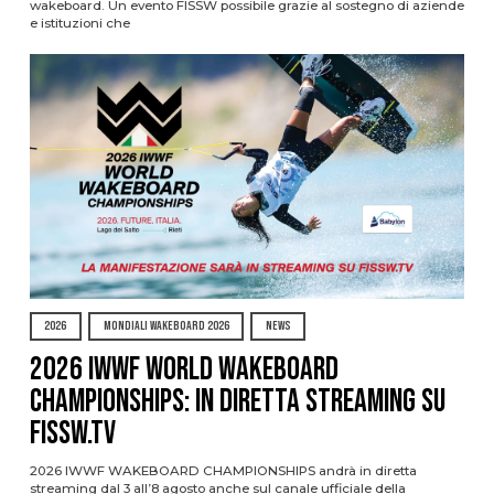
wakeboard. Un evento FISSW possibile grazie al sostegno di aziende
e istituzioni che
2026
MONDIALI WAKEBOARD 2026
NEWS
2026 IWWF WORLD WAKEBOARD
CHAMPIONSHIPS: IN DIRETTA STREAMING SU
FISSW.TV
2026 IWWF WAKEBOARD CHAMPIONSHIPS andrà in diretta
streaming dal 3 all’8 agosto anche sul canale ufficiale della