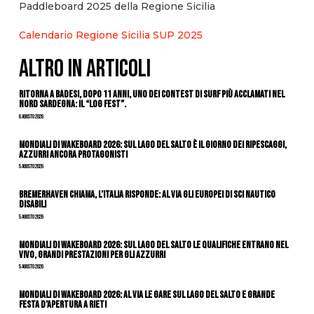
Paddleboard 2025 della Regione Sicilia
Calendario Regione Sicilia SUP 2025
ALTRO IN ARTICOLI
Ritorna a Badesi, dopo 11 anni, uno dei contest di surf più acclamati nel
nord Sardegna: il “Log Fest”.
6 Agosto 2026
Mondiali di Wakeboard 2026: sul Lago del Salto è il giorno dei ripescaggi,
azzurri ancora protagonisti
5 Agosto 2026
Bremerhaven chiama, l’Italia risponde: al via gli Europei di Sci Nautico
Disabili
5 Agosto 2026
Mondiali di Wakeboard 2026: sul Lago del Salto le qualifiche entrano nel
vivo, grandi prestazioni per gli azzurri
5 Agosto 2026
Mondiali di Wakeboard 2026: al via le gare sul Lago del Salto e grande
festa d’apertura a Rieti