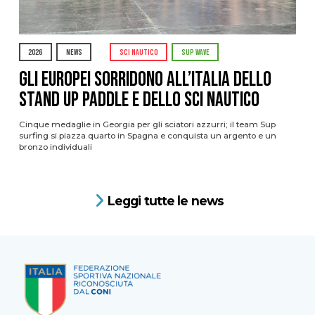
2026
NEWS
SCI NAUTICO
SUP WAVE
Gli Europei sorridono all’Italia dello
stand up paddle e dello sci nautico
Cinque medaglie in Georgia per gli sciatori azzurri; il team Sup
surfing si piazza quarto in Spagna e conquista un argento e un
bronzo individuali
Leggi tutte le news