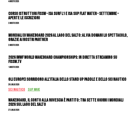
4 Agosto 2026
CORSO ISTRUTTORI FISSW – ISA SURF L1 e ISA SUP Flat Water – SETTEMBRE –
APERTE LE ISCRIZIONI
2 Agosto 2026
Mondiali di Wakeboard 2026 al Lago del Salto: al via domani lo spettacolo,
grazie ai nostri Partner
2 Agosto 2026
2026 IWWF WORLD WAKEBOARD CHAMPIONSHIPS: IN DIRETTA STREAMING SU
FISSW.TV
1 Agosto 2026
Gli Europei sorridono all’Italia dello stand up paddle e dello sci nautico
29 Luglio 2026
SCI NAUTICO
SUP WAVE
Wakeboard, il conto alla rovescia è partito: tra sette giorni i Mondiali
2026 sul Lago del Salto
27 Luglio 2026