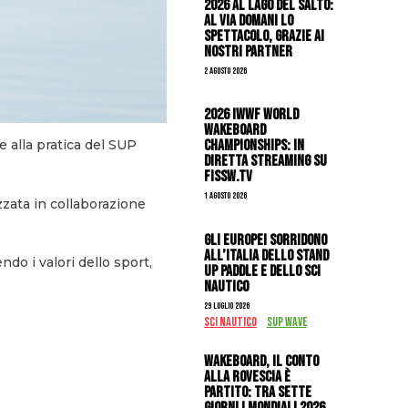
2026 al Lago del Salto:
al via domani lo
spettacolo, grazie ai
nostri Partner
2 Agosto 2026
2026 IWWF WORLD
WAKEBOARD
CHAMPIONSHIPS: IN
e alla pratica del SUP
DIRETTA STREAMING SU
FISSW.TV
1 Agosto 2026
zzata in collaborazione
Gli Europei sorridono
all’Italia dello stand
do i valori dello sport,
up paddle e dello sci
nautico
29 Luglio 2026
SCI NAUTICO
SUP WAVE
Wakeboard, il conto
alla rovescia è
partito: tra sette
giorni i Mondiali 2026