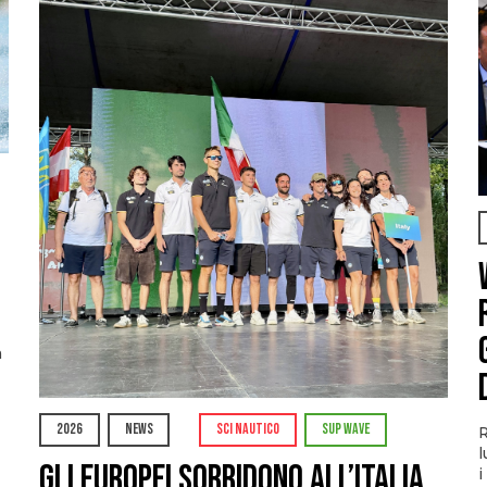
à
2026
NEWS
SCI NAUTICO
SUP WAVE
R
l
Gli Europei sorridono all’Italia
i