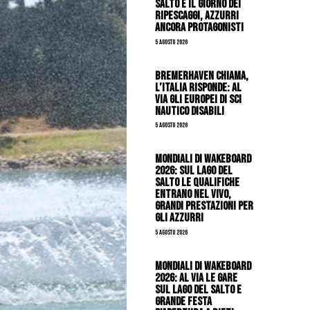
Salto è il giorno dei
ripescaggi, azzurri
ancora protagonisti
5 Agosto 2026
Bremerhaven chiama,
l’Italia risponde: al
via gli Europei di Sci
Nautico Disabili
5 Agosto 2026
Mondiali di Wakeboard
2026: sul Lago del
Salto le qualifiche
entrano nel vivo,
grandi prestazioni per
gli azzurri
5 Agosto 2026
Mondiali di Wakeboard
2026: al via le gare
sul Lago del Salto e
grande festa