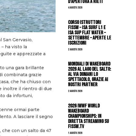
d’apertura a Rieti
4 Agosto 2026
CORSO ISTRUTTORI
FISSW – ISA SURF L1 e
ISA SUP Flat Water –
SETTEMBRE – APERTE LE
al San Gervasio,
ISCRIZIONI
– ha visto la
2 Agosto 2026
eguite e apprezzate a
Mondiali di Wakeboard
ato una gara brillante
2026 al Lago del Salto:
al via domani lo
 di combinata grazie
spettacolo, grazie ai
 casa, che ha chiuso con
nostri Partner
inoltre il rientro di due
2 Agosto 2026
o da infortuni,
2026 IWWF WORLD
icenne ormai parte
WAKEBOARD
CHAMPIONSHIPS: IN
ento. A lasciare il segno
DIRETTA STREAMING SU
FISSW.TV
a, che con un salto da 47
1 Agosto 2026