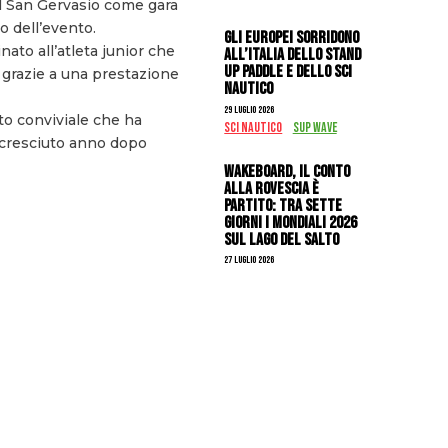
nal San Gervasio come gara
o dell’evento.
Gli Europei sorridono
ato all’atleta junior che
all’Italia dello stand
up paddle e dello sci
, grazie a una prestazione
nautico
29 Luglio 2026
to conviviale che ha
SCI NAUTICO
SUP WAVE
o cresciuto anno dopo
Wakeboard, il conto
alla rovescia è
partito: tra sette
giorni i Mondiali 2026
sul Lago del Salto
27 Luglio 2026