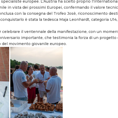
i specialiste europee. L’Austria ha scelto proprio l’Internatio
anile in vista dei prossimi Europei, confermando il valore tecnic
conclusa con la consegna del Trofeo Josè, riconoscimento destin
 A conquistarlo è stata la tedesca Maja Leonhardt, categoria U14
er celebrare il ventennale della manifestazione, con un momen
n anniversario importante, che testimonia la forza di un progett
o del movimento giovanile europeo.