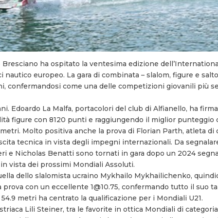
io Bresciano ha ospitato la ventesima edizione dell’Internation
autico europeo. La gara di combinata – slalom, figure e salto 
oni, confermandosi come una delle competizioni giovanili più s
aliani. Edoardo La Malfa, portacolori del club di Alfianello, ha firm
lità figure con 8120 punti e raggiungendo il miglior punteggio
 metri. Molto positiva anche la prova di Florian Parth, atleta di
ta tecnica in vista degli impegni internazionali. Da segnalare 
i e Nicholas Benatti sono tornati in gara dopo un 2024 segnat
n vista dei prossimi Mondiali Assoluti.
uella dello slalomista ucraino Mykhailo Mykhailichenko, quind
ua prova con un eccellente 1@10.75, confermando tutto il suo tal
4.9 metri ha centrato la qualificazione per i Mondiali U21.
iaca Lili Steiner, tra le favorite in ottica Mondiali di categori