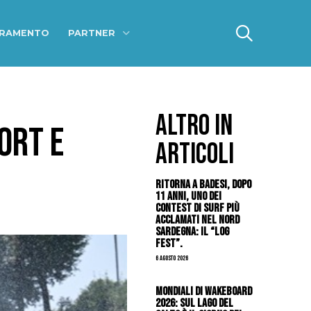
ERAMENTO
PARTNER
ALTRO IN
ORT E
ARTICOLI
Ritorna a Badesi, dopo
11 anni, uno dei
contest di surf più
acclamati nel nord
Sardegna: il “Log
Fest”.
6 Agosto 2026
Mondiali di Wakeboard
2026: sul Lago del