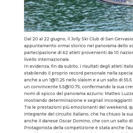
Dal 20 al 22 giugno, il Jolly Ski Club di San Gervas
appuntamento ormai storico nel panorama dello sci n
partecipazione di 62 atleti provenienti da 10 nazi
livello internazionale.
In evidenza, fin da subito, i risultati degli atleti it
stabilendo il proprio record personale nella specia
anche a un 1@11.25 nello slalom e a un salto di 55.5
un convincente 5.5@10.75, confermando la sua cresci
nomi di spicco del panorama azzurro: Matteo Luzzer
mostrando determinazione e segnali incoraggianti i
Tra le prestazioni più emozionanti del weekend, q
integrante del circuito italiano, che ha chiuso la s
anche il danese Oscar Domino, che con un salto di 5
Protagonista della competizione è stata anche l’austr