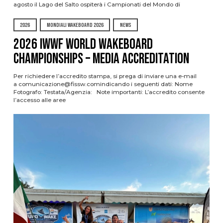
agosto il Lago del Salto ospiterà i Campionati del Mondo di
2026
MONDIALI WAKEBOARD 2026
NEWS
2026 IWWF WORLD WAKEBOARD
CHAMPIONSHIPS – MEDIA ACCREDITATION
Per richiedere l’accredito stampa, si prega di inviare una e-mail
a comunicazione@fissw.comindicando i seguenti dati: Nome
Fotografo: Testata/Agenzia: Note importanti: L’accredito consente
l’accesso alle aree