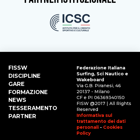
FISSW
Federazione Italiana
Surfing, Sci Nautico e
DISCIPLINE
Wakeboard
GARE
Via G.B. Piranesi, 46
FORMAZIONE
20137 - Milano
CF e PI 06369340150
NEWS
FISW @2017 | All Rights
TESSERAMENTO
Reserved
Informativa sul
PARTNER
trattamento dei dati
personali
-
Cookies
Policy