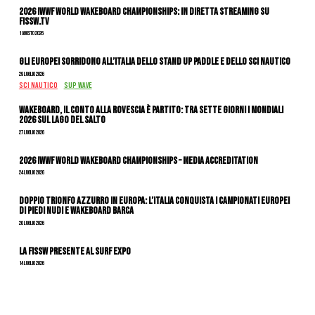
2026 IWWF WORLD WAKEBOARD CHAMPIONSHIPS: IN DIRETTA STREAMING SU
FISSW.TV
1 Agosto 2026
Gli Europei sorridono all’Italia dello stand up paddle e dello sci nautico
29 Luglio 2026
SCI NAUTICO
SUP WAVE
Wakeboard, il conto alla rovescia è partito: tra sette giorni i Mondiali
2026 sul Lago del Salto
27 Luglio 2026
2026 IWWF WORLD WAKEBOARD CHAMPIONSHIPS – MEDIA ACCREDITATION
24 Luglio 2026
DOPPIO TRIONFO AZZURRO IN EUROPA: L’ITALIA CONQUISTA I CAMPIONATI EUROPEI
DI PIEDI NUDI E WAKEBOARD BARCA
20 Luglio 2026
La FISSW presente al Surf Expo
14 Luglio 2026