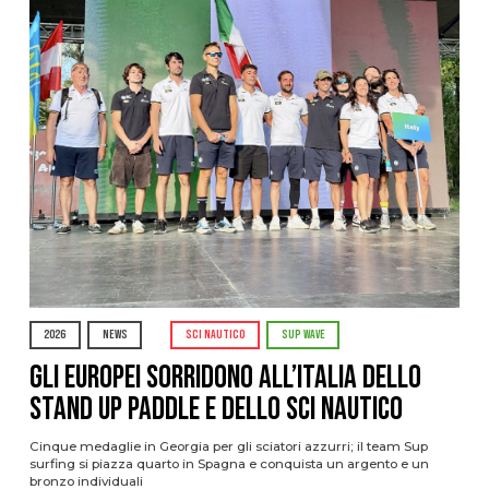
2026
NEWS
SCI NAUTICO
SUP WAVE
Gli Europei sorridono all’Italia dello
stand up paddle e dello sci nautico
Cinque medaglie in Georgia per gli sciatori azzurri; il team Sup
surfing si piazza quarto in Spagna e conquista un argento e un
bronzo individuali