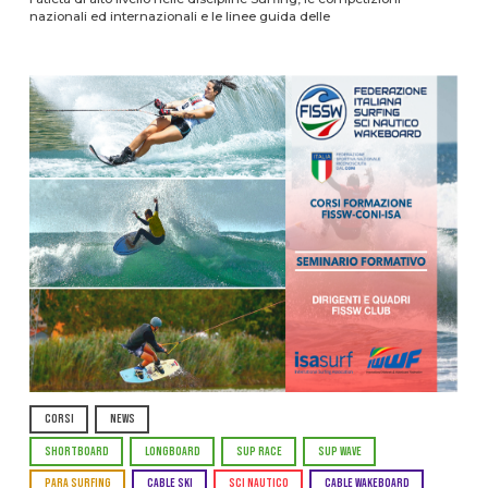
nazionali ed internazionali e le linee guida delle
CORSI
NEWS
SHORTBOARD
LONGBOARD
SUP RACE
SUP WAVE
PARA SURFING
CABLE SKI
SCI NAUTICO
CABLE WAKEBOARD