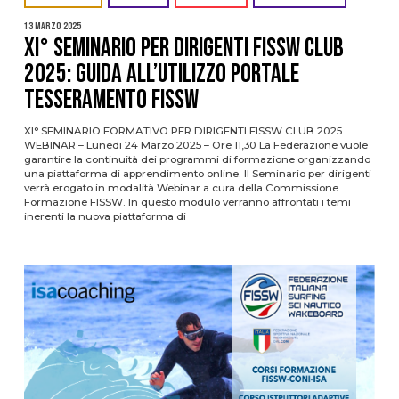
13 Marzo 2025
XI° SEMINARIO PER DIRIGENTI FISSW CLUB
2025: Guida all’utilizzo Portale
Tesseramento FISSW
XI° SEMINARIO FORMATIVO PER DIRIGENTI FISSW CLUB 2025
WEBINAR – Lunedi 24 Marzo 2025 – Ore 11,30 La Federazione vuole
garantire la continuità dei programmi di formazione organizzando
una piattaforma di apprendimento online. Il Seminario per dirigenti
verrà erogato in modalità Webinar a cura della Commissione
Formazione FISSW. In questo modulo verranno affrontati i temi
inerenti la nuova piattaforma di