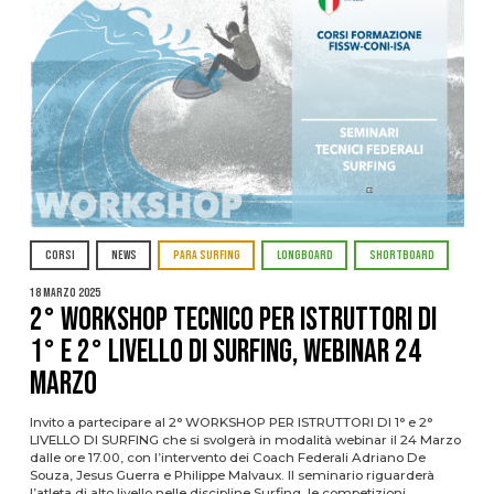
CORSI
NEWS
PARA SURFING
LONGBOARD
SHORTBOARD
18 Marzo 2025
2° WORKSHOP TECNICO PER ISTRUTTORI DI
1° E 2° LIVELLO DI SURFING, Webinar 24
Marzo
Invito a partecipare al 2° WORKSHOP PER ISTRUTTORI DI 1° e 2°
LIVELLO DI SURFING che si svolgerà in modalità webinar il 24 Marzo
dalle ore 17.00, con l’intervento dei Coach Federali Adriano De
Souza, Jesus Guerra e Philippe Malvaux. Il seminario riguarderà
l’atleta di alto livello nelle discipline Surfing, le competizioni