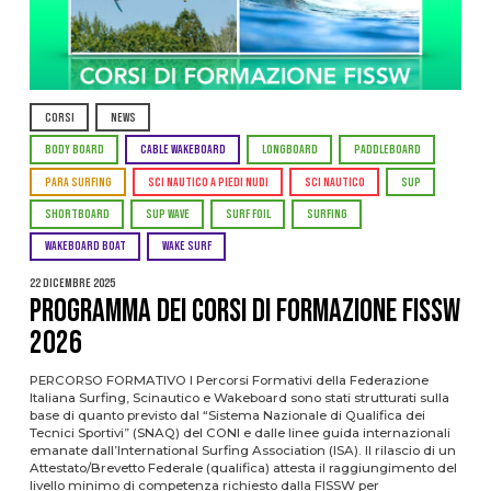
CORSI
NEWS
BODY BOARD
CABLE WAKEBOARD
LONGBOARD
PADDLEBOARD
PARA SURFING
SCI NAUTICO A PIEDI NUDI
SCI NAUTICO
SUP
SHORTBOARD
SUP WAVE
SURF FOIL
SURFING
WAKEBOARD BOAT
WAKE SURF
22 Dicembre 2025
PROGRAMMA DEI CORSI DI FORMAZIONE FISSW
2026
PERCORSO FORMATIVO I Percorsi Formativi della Federazione
Italiana Surfing, Scinautico e Wakeboard sono stati strutturati sulla
base di quanto previsto dal “Sistema Nazionale di Qualifica dei
Tecnici Sportivi” (SNAQ) del CONI e dalle linee guida internazionali
emanate dall’International Surfing Association (ISA). Il rilascio di un
Attestato/Brevetto Federale (qualifica) attesta il raggiungimento del
livello minimo di competenza richiesto dalla FISSW per