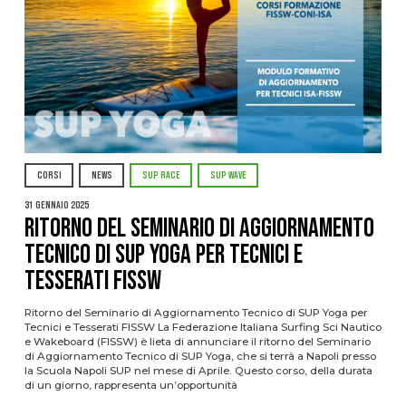
CORSI
NEWS
SUP RACE
SUP WAVE
31 Gennaio 2025
Ritorno del Seminario di Aggiornamento
Tecnico di SUP Yoga per Tecnici e
Tesserati FISSW
Ritorno del Seminario di Aggiornamento Tecnico di SUP Yoga per
Tecnici e Tesserati FISSW La Federazione Italiana Surfing Sci Nautico
e Wakeboard (FISSW) è lieta di annunciare il ritorno del Seminario
di Aggiornamento Tecnico di SUP Yoga, che si terrà a Napoli presso
la Scuola Napoli SUP nel mese di Aprile. Questo corso, della durata
di un giorno, rappresenta un’opportunità