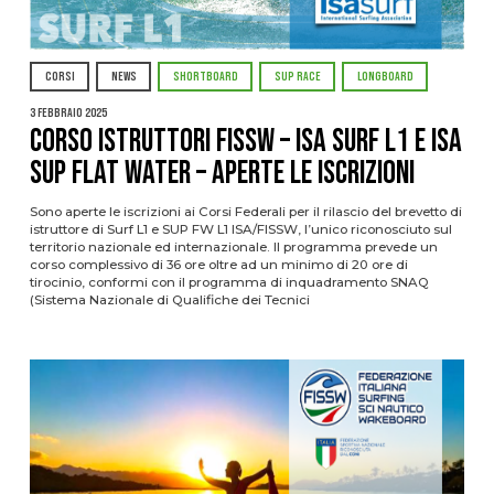
CORSI
NEWS
SHORTBOARD
SUP RACE
LONGBOARD
3 Febbraio 2025
CORSO ISTRUTTORI FISSW – ISA SURF L1 e ISA
SUP Flat Water – APERTE LE ISCRIZIONI
Sono aperte le iscrizioni ai Corsi Federali per il rilascio del brevetto di
istruttore di Surf L1 e SUP FW L1 ISA/FISSW, l’unico riconosciuto sul
territorio nazionale ed internazionale. Il programma prevede un
corso complessivo di 36 ore oltre ad un minimo di 20 ore di
tirocinio, conformi con il programma di inquadramento SNAQ
(Sistema Nazionale di Qualifiche dei Tecnici