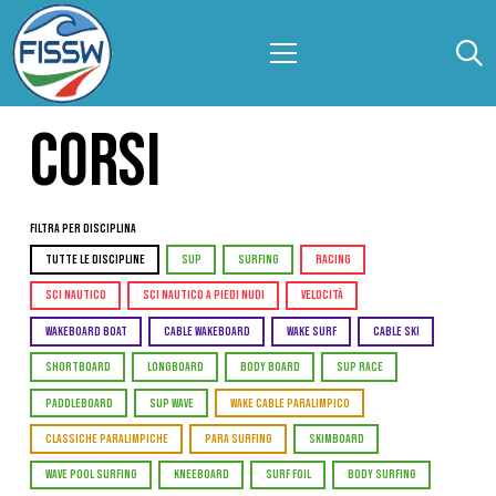
CORSI
Filtra per Disciplina
TUTTE LE DISCIPLINE
SUP
SURFING
RACING
SCI NAUTICO
SCI NAUTICO A PIEDI NUDI
VELOCITÀ
WAKEBOARD BOAT
CABLE WAKEBOARD
WAKE SURF
CABLE SKI
SHORTBOARD
LONGBOARD
BODY BOARD
SUP RACE
PADDLEBOARD
SUP WAVE
WAKE CABLE PARALIMPICO
CLASSICHE PARALIMPICHE
PARA SURFING
SKIMBOARD
WAVE POOL SURFING
KNEEBOARD
SURF FOIL
BODY SURFING