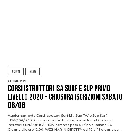
CORSI
NEWS
4 Giugno 2020
CORSI ISTRUTTORI ISA SURF E SUP PRIMO
LIVELLO 2020 – CHIUSURA ISCRIZIONI SABATO
06/06
Aggiornamento Corsi Istruttori Surf L1 , Sup FW e Sup Surf
FISW/ISA/SDS Si comunica che le Iscrizioni on line al Corso per
Istruttori Surf/SUP ISA-FISW saranno possibili fino a sabato 06
Giugno alle ore 12,00. WEBINAR IN DIRETTA dal 10 al 13 giugno per