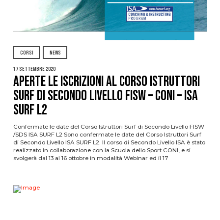
CORSI
NEWS
17 Settembre 2020
APERTE LE ISCRIZIONI AL CORSO ISTRUTTORI
SURF DI SECONDO LIVELLO FISW – CONI – ISA
SURF L2
Confermate le date del Corso Istruttori Surf di Secondo Livello FISW
/SDS ISA SURF L2 Sono confermate le date del Corso Istruttori Surf
di Secondo Livello ISA SURF L2. Il corso di Secondo Livello ISA è stato
realizzato in collaborazione con la Scuola dello Sport CONI, e si
svolgerà dal 13 al 16 ottobre in modalità Webinar ed il 17