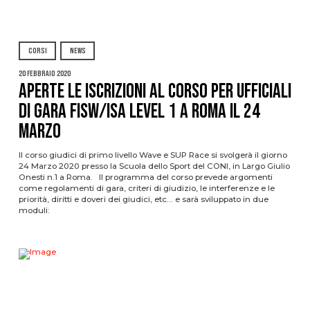
CORSI
NEWS
20 Febbraio 2020
Aperte le Iscrizioni al Corso per Ufficiali
di Gara FISW/ISA Level 1 a Roma il 24
Marzo
Il corso giudici di primo livello Wave e SUP Race si svolgerà il giorno
24 Marzo 2020 presso la Scuola dello Sport del CONI, in Largo Giulio
Onesti n.1 a Roma. Il programma del corso prevede argomenti
come regolamenti di gara, criteri di giudizio, le interferenze e le
priorità, diritti e doveri dei giudici, etc… e sarà sviluppato in due
moduli: