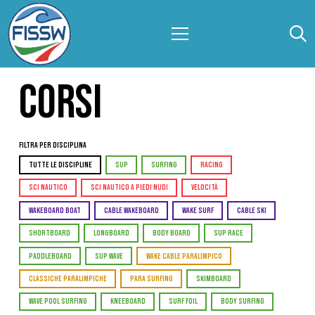
CORSI
Filtra per Disciplina
TUTTE LE DISCIPLINE
SUP
SURFING
RACING
SCI NAUTICO
SCI NAUTICO A PIEDI NUDI
VELOCITÀ
WAKEBOARD BOAT
CABLE WAKEBOARD
WAKE SURF
CABLE SKI
SHORTBOARD
LONGBOARD
BODY BOARD
SUP RACE
PADDLEBOARD
SUP WAVE
WAKE CABLE PARALIMPICO
CLASSICHE PARALIMPICHE
PARA SURFING
SKIMBOARD
WAVE POOL SURFING
KNEEBOARD
SURF FOIL
BODY SURFING