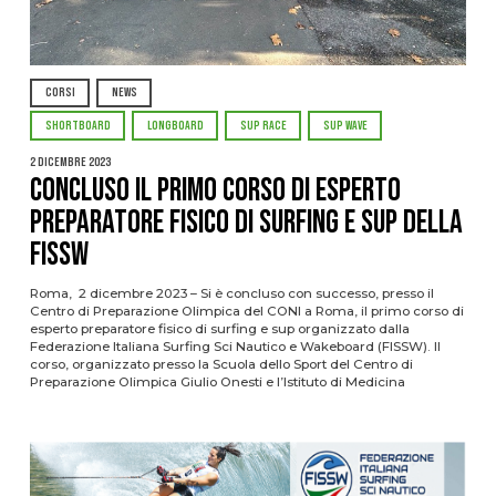
CORSI
NEWS
SHORTBOARD
LONGBOARD
SUP RACE
SUP WAVE
2 Dicembre 2023
Concluso il primo Corso di esperto
Preparatore Fisico di surfing e sup della
FISSW
Roma, 2 dicembre 2023 – Si è concluso con successo, presso il
Centro di Preparazione Olimpica del CONI a Roma, il primo corso di
esperto preparatore fisico di surfing e sup organizzato dalla
Federazione Italiana Surfing Sci Nautico e Wakeboard (FISSW). Il
corso, organizzato presso la Scuola dello Sport del Centro di
Preparazione Olimpica Giulio Onesti e l’Istituto di Medicina