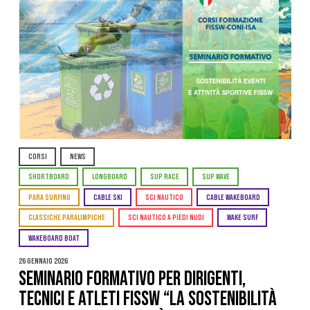
CORSI
NEWS
SHORTBOARD
LONGBOARD
SUP RACE
SUP WAVE
PARA SURFING
CABLE SKI
SCI NAUTICO
CABLE WAKEBOARD
CLASSICHE PARALIMPICHE
SCI NAUTICO A PIEDI NUDI
WAKE SURF
WAKEBOARD BOAT
26 Gennaio 2026
Seminario Formativo per Dirigenti,
Tecnici e Atleti FISSW “La Sostenibilità