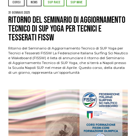
CORSI
NEWS
SUP RACE
SUP WAVE
31 Gennaio 2025
Ritorno del Seminario di Aggiornamento
Tecnico di SUP Yoga per Tecnici e
Tesserati FISSW
Ritorno del Seminario di Aggiornamento Tecnico di SUP Yoga per
Tecnici e Tesserati FISSW La Federazione Italiana Surfing Sci Nautico
e Wakeboard (FISSW) è lieta di annunciare il ritorno del Seminario
di Aggiornamento Tecnico di SUP Yoga, che si terrà a Napoli presso
la Scuola Napoli SUP nel mese di Aprile. Questo corso, della durata
di un giorno, rappresenta un’opportunità