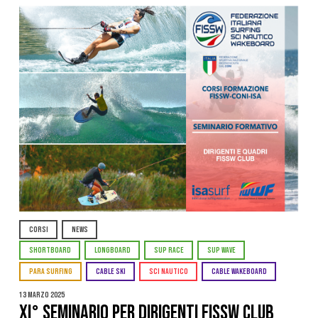
CORSI
NEWS
SHORTBOARD
LONGBOARD
SUP RACE
SUP WAVE
PARA SURFING
CABLE SKI
SCI NAUTICO
CABLE WAKEBOARD
13 Marzo 2025
XI° SEMINARIO PER DIRIGENTI FISSW CLUB