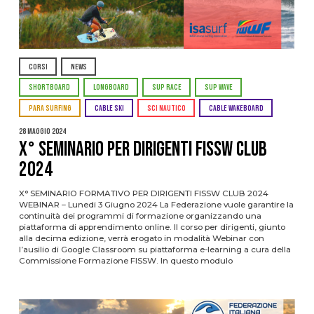
CORSI
NEWS
SHORTBOARD
LONGBOARD
SUP RACE
SUP WAVE
PARA SURFING
CABLE SKI
SCI NAUTICO
CABLE WAKEBOARD
28 Maggio 2024
X° SEMINARIO PER DIRIGENTI FISSW CLUB
2024
X° SEMINARIO FORMATIVO PER DIRIGENTI FISSW CLUB 2024
WEBINAR – Lunedi 3 Giugno 2024 La Federazione vuole garantire la
continuità dei programmi di formazione organizzando una
piattaforma di apprendimento online. Il corso per dirigenti, giunto
alla decima edizione, verrà erogato in modalità Webinar con
l’ausilio di Google Classroom su piattaforma e-learning a cura della
Commissione Formazione FISSW. In questo modulo