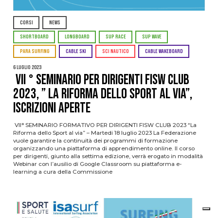
CORSI
NEWS
SHORTBOARD
LONGBOARD
SUP RACE
SUP WAVE
PARA SURFING
CABLE SKI
SCI NAUTICO
CABLE WAKEBOARD
6 Luglio 2023
VII ° SEMINARIO PER DIRIGENTI FISW CLUB
2023, ” LA RIFORMA DELLO SPORT AL VIA”,
ISCRIZIONI APERTE
VII° SEMINARIO FORMATIVO PER DIRIGENTI FISW CLUB 2023 “La
Riforma dello Sport al via” – Martedi 18 luglio 2023 La Federazione
vuole garantire la continuità dei programmi di formazione
organizzando una piattaforma di apprendimento online. Il corso
per dirigenti, giunto alla settima edizione, verrà erogato in modalità
Webinar con l’ausilio di Google Classroom su piattaforma e-
learning a cura della Commissione