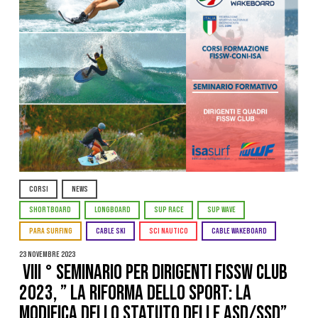
CORSI
NEWS
SHORTBOARD
LONGBOARD
SUP RACE
SUP WAVE
PARA SURFING
CABLE SKI
SCI NAUTICO
CABLE WAKEBOARD
23 Novembre 2023
VIII ° SEMINARIO PER DIRIGENTI FISSW CLUB
2023, ” LA RIFORMA DELLO SPORT: la
modifica dello Statuto delle ASD/SSD”