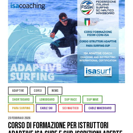
ADAPTIVE
CORSI
NEWS
SHORTBOARD
LONGBOARD
SUP RACE
SUP WAVE
PARA SURFING
CABLE SKI
SCI NAUTICO
CABLE WAKEBOARD
23 Febbraio 2026
CORSO DI FORMAZIONE PER ISTRUTTORI