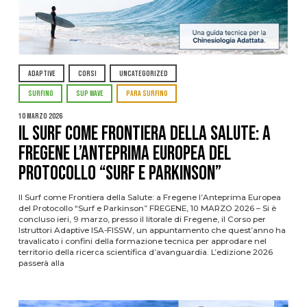
ADAPTIVE
CORSI
UNCATEGORIZED
SURFING
SUP WAVE
PARA SURFING
10 Marzo 2026
Il Surf come Frontiera della Salute: a
Fregene l’Anteprima Europea del
Protocollo “Surf e Parkinson”
Il Surf come Frontiera della Salute: a Fregene l’Anteprima Europea
del Protocollo “Surf e Parkinson” FREGENE, 10 MARZO 2026 – Si è
concluso ieri, 9 marzo, presso il litorale di Fregene, il Corso per
Istruttori Adaptive ISA-FISSW, un appuntamento che quest’anno ha
travalicato i confini della formazione tecnica per approdare nel
territorio della ricerca scientifica d’avanguardia. L’edizione 2026
passerà alla