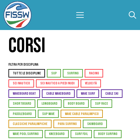
CORSI
Filtra per Disciplina
TUTTE LE DISCIPLINE
SUP
SURFING
RACING
SCI NAUTICO
SCI NAUTICO A PIEDI NUDI
VELOCITÀ
WAKEBOARD BOAT
CABLE WAKEBOARD
WAKE SURF
CABLE SKI
SHORTBOARD
LONGBOARD
BODY BOARD
SUP RACE
PADDLEBOARD
SUP WAVE
WAKE CABLE PARALIMPICO
CLASSICHE PARALIMPICHE
PARA SURFING
SKIMBOARD
WAVE POOL SURFING
KNEEBOARD
SURF FOIL
BODY SURFING