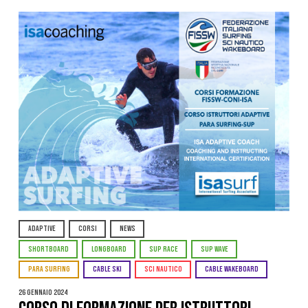
ADAPTIVE
CORSI
NEWS
SHORTBOARD
LONGBOARD
SUP RACE
SUP WAVE
PARA SURFING
CABLE SKI
SCI NAUTICO
CABLE WAKEBOARD
26 Gennaio 2024