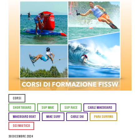
CORSI
SHORTBOARD
SUP WAVE
SUP RACE
CABLE WAKEBOARD
WAKEBOARD BOAT
WAKE SURF
CABLE SKI
PARA SURFING
SCI NAUTICO
30 Dicembre 2024