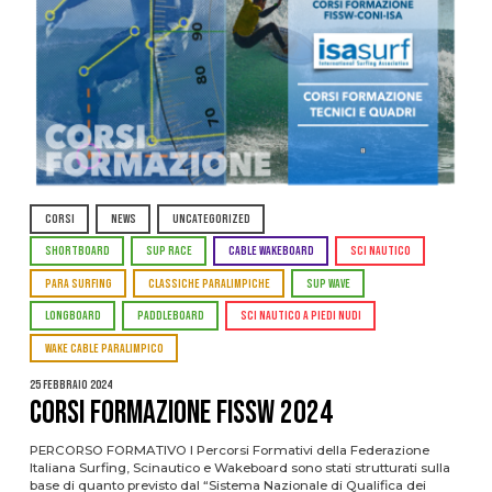
CORSI
NEWS
UNCATEGORIZED
SHORTBOARD
SUP RACE
CABLE WAKEBOARD
SCI NAUTICO
PARA SURFING
CLASSICHE PARALIMPICHE
SUP WAVE
LONGBOARD
PADDLEBOARD
SCI NAUTICO A PIEDI NUDI
WAKE CABLE PARALIMPICO
25 Febbraio 2024
CORSI FORMAZIONE FISSW 2024
PERCORSO FORMATIVO I Percorsi Formativi della Federazione
Italiana Surfing, Scinautico e Wakeboard sono stati strutturati sulla
base di quanto previsto dal “Sistema Nazionale di Qualifica dei