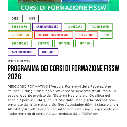
CORSI
NEWS
BODY BOARD
CABLE WAKEBOARD
LONGBOARD
PADDLEBOARD
PARA SURFING
SCI NAUTICO A PIEDI NUDI
SCI NAUTICO
SUP
SHORTBOARD
SUP WAVE
SURF FOIL
SURFING
WAKEBOARD BOAT
WAKE SURF
22 Dicembre 2025
PROGRAMMA DEI CORSI DI FORMAZIONE FISSW
2026
PERCORSO FORMATIVO I Percorsi Formativi della Federazione
Italiana Surfing, Scinautico e Wakeboard sono stati strutturati sulla
base di quanto previsto dal “Sistema Nazionale di Qualifica dei
Tecnici Sportivi” (SNAQ) del CONI e dalle linee guida internazionali
emanate dall’International Surfing Association (ISA). Il rilascio di un
Attestato/Brevetto Federale (qualifica) attesta il raggiungimento del
livello minimo di competenza richiesto dalla FISSW per