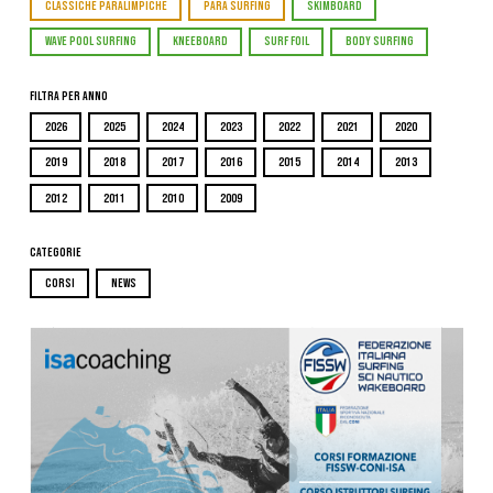
CLASSICHE PARALIMPICHE
PARA SURFING
SKIMBOARD
WAVE POOL SURFING
KNEEBOARD
SURF FOIL
BODY SURFING
Filtra per Anno
2026
2025
2024
2023
2022
2021
2020
2019
2018
2017
2016
2015
2014
2013
2012
2011
2010
2009
Categorie
CORSI
NEWS