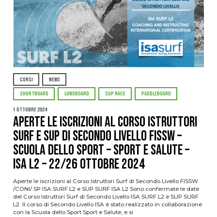
CORSI
NEWS
SHORTBOARD
LONGBOARD
SUP RACE
PADDLEBOARD
1 Ottobre 2024
APERTE LE ISCRIZIONI AL CORSO ISTRUTTORI
SURF e SUP DI SECONDO LIVELLO FISSW –
SCUOLA DELLO SPORT – SPORT E SALUTE –
ISA L2 – 22/26 OTTOBRE 2024
Aperte le iscrizioni al Corso Istruttori Surf di Secondo Livello FISSW
/CONI/ SP ISA SURF L2 e SUP SURF ISA L2 Sono confermate le date
del Corso Istruttori Surf di Secondo Livello ISA SURF L2 e SUP SURF
L2. Il corso di Secondo Livello ISA è stato realizzato in collaborazione
con la Scuola dello Sport Sport e Salute, e si