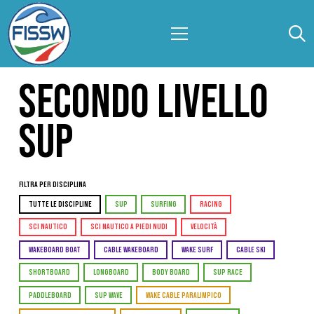
SECONDO LIVELLO
SUP
Filtra per Disciplina
TUTTE LE DISCIPLINE
SUP
SURFING
RACING
SCI NAUTICO
SCI NAUTICO A PIEDI NUDI
VELOCITÀ
WAKEBOARD BOAT
CABLE WAKEBOARD
WAKE SURF
CABLE SKI
SHORTBOARD
LONGBOARD
BODY BOARD
SUP RACE
PADDLEBOARD
SUP WAVE
WAKE CABLE PARALIMPICO