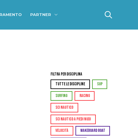
ERAMENTO
PARTNER
Filtra per Disciplina
TUTTE LE DISCIPLINE
SUP
SURFING
RACING
SCI NAUTICO
SCI NAUTICO A PIEDI NUDI
VELOCITÀ
WAKEBOARD BOAT