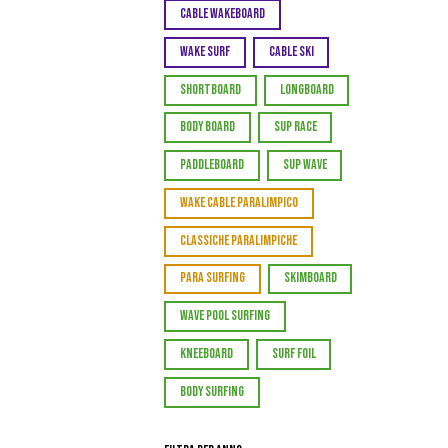
CABLE WAKEBOARD
WAKE SURF
CABLE SKI
SHORTBOARD
LONGBOARD
BODY BOARD
SUP RACE
PADDLEBOARD
SUP WAVE
WAKE CABLE PARALIMPICO
CLASSICHE PARALIMPICHE
PARA SURFING
SKIMBOARD
WAVE POOL SURFING
KNEEBOARD
SURF FOIL
BODY SURFING