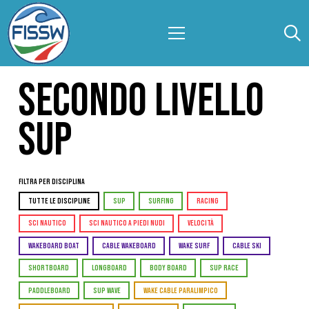
SECONDO LIVELLO
SUP
Filtra per Disciplina
TUTTE LE DISCIPLINE
SUP
SURFING
RACING
SCI NAUTICO
SCI NAUTICO A PIEDI NUDI
VELOCITÀ
WAKEBOARD BOAT
CABLE WAKEBOARD
WAKE SURF
CABLE SKI
SHORTBOARD
LONGBOARD
BODY BOARD
SUP RACE
PADDLEBOARD
SUP WAVE
WAKE CABLE PARALIMPICO