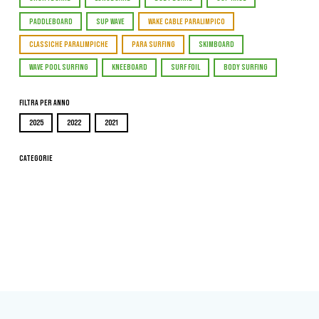
PADDLEBOARD
SUP WAVE
WAKE CABLE PARALIMPICO
CLASSICHE PARALIMPICHE
PARA SURFING
SKIMBOARD
WAVE POOL SURFING
KNEEBOARD
SURF FOIL
BODY SURFING
Filtra per Anno
2025
2022
2021
Categorie