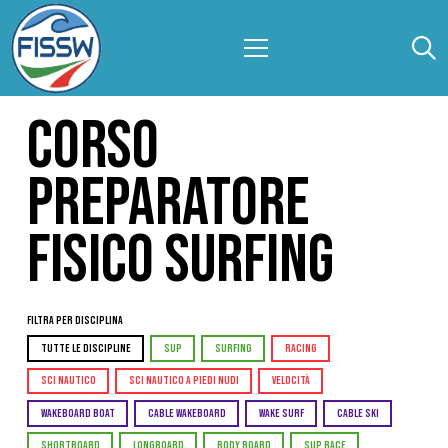
CORSO
PREPARATORE
FISICO SURFING
Filtra per Disciplina
TUTTE LE DISCIPLINE
SUP
SURFING
RACING
SCI NAUTICO
SCI NAUTICO A PIEDI NUDI
VELOCITÀ
WAKEBOARD BOAT
CABLE WAKEBOARD
WAKE SURF
CABLE SKI
SHORTBOARD
LONGBOARD
BODY BOARD
SUP RACE