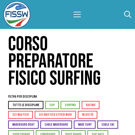
CORSO
PREPARATORE
FISICO SURFING
Filtra per Disciplina
TUTTE LE DISCIPLINE
SUP
SURFING
RACING
SCI NAUTICO
SCI NAUTICO A PIEDI NUDI
VELOCITÀ
WAKEBOARD BOAT
CABLE WAKEBOARD
WAKE SURF
CABLE SKI
SHORTBOARD
LONGBOARD
BODY BOARD
SUP RACE