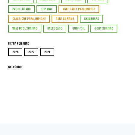
PADDLEBOARD
SUP WAVE
WAKE CABLE PARALIMPICO
CLASSICHE PARALIMPICHE
PARA SURFING
SKIMBOARD
WAVE POOL SURFING
KNEEBOARD
SURF FOIL
BODY SURFING
Filtra per Anno
2025
2022
2021
Categorie