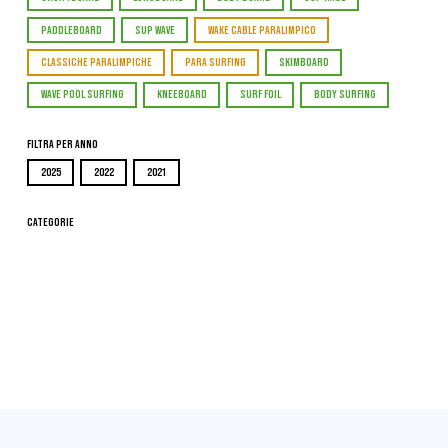
PADDLEBOARD
SUP WAVE
WAKE CABLE PARALIMPICO
CLASSICHE PARALIMPICHE
PARA SURFING
SKIMBOARD
WAVE POOL SURFING
KNEEBOARD
SURF FOIL
BODY SURFING
Filtra per Anno
2025
2022
2021
Categorie