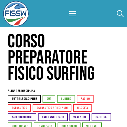
CORSO
PREPARATORE
FISICO SURFING
Filtra per Disciplina
TUTTE LE DISCIPLINE
SUP
SURFING
RACING
SCI NAUTICO
SCI NAUTICO A PIEDI NUDI
VELOCITÀ
WAKEBOARD BOAT
CABLE WAKEBOARD
WAKE SURF
CABLE SKI
SHORTBOARD
LONGBOARD
BODY BOARD
SUP RACE