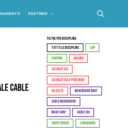
ERAMENTO
PARTNER
Filtra per Disciplina
TUTTE LE DISCIPLINE
SUP
SURFING
RACING
SCI NAUTICO
SCI NAUTICO A PIEDI NUDI
ale Cable
VELOCITÀ
WAKEBOARD BOAT
CABLE WAKEBOARD
WAKE SURF
CABLE SKI
SHORTBOARD
LONGBOARD