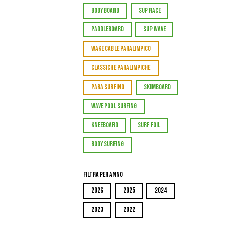
BODY BOARD
SUP RACE
PADDLEBOARD
SUP WAVE
WAKE CABLE PARALIMPICO
CLASSICHE PARALIMPICHE
PARA SURFING
SKIMBOARD
WAVE POOL SURFING
KNEEBOARD
SURF FOIL
BODY SURFING
Filtra per Anno
2026
2025
2024
2023
2022