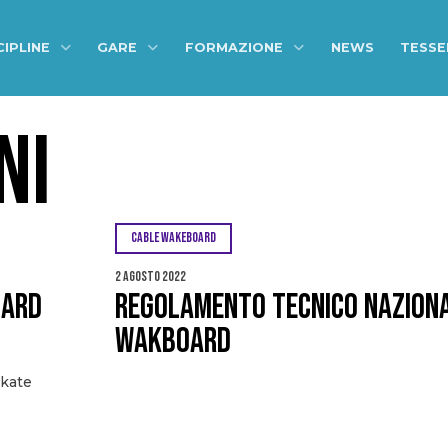
CIPLINE
GARE
FORMAZIONE
NEWS
TESS
NI
CABLE WAKEBOARD
2 Agosto 2022
OARD
Regolamento Tecnico Nazion
Wakboard
kate