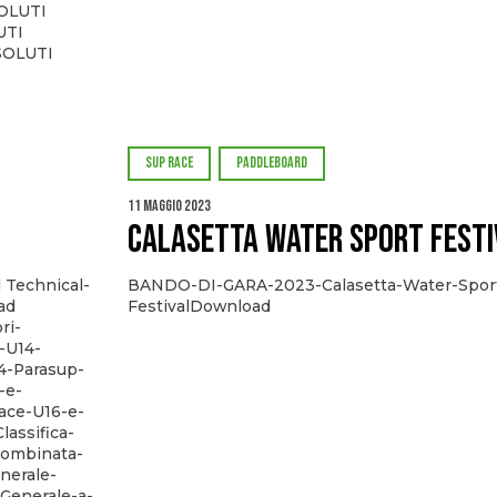
SOLUTI
UTI
SOLUTI
SUP RACE
PADDLEBOARD
11 Maggio 2023
Calasetta Water Sport Festi
 Technical-
BANDO-DI-GARA-2023-Calasetta-Water-Spor
ad
FestivalDownload
ri-
-U14-
4-Parasup-
-e-
ace-U16-e-
lassifica-
Combinata-
nerale-
Generale-a-