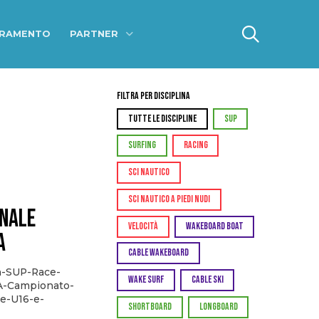
ERAMENTO
PARTNER
Filtra per Disciplina
TUTTE LE DISCIPLINE
SUP
SURFING
RACING
SCI NAUTICO
SCI NAUTICO A PIEDI NUDI
onale
VELOCITÀ
WAKEBOARD BOAT
a
CABLE WAKEBOARD
n-SUP-Race-
WAKE SURF
CABLE SKI
A-Campionato-
he-U16-e-
SHORTBOARD
LONGBOARD