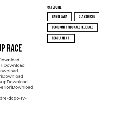
Categorie
BANDI GARA
CLASSIFICHE
DECISIONI TRIBUNALE FEDERALE
REGOLAMENTI
UP RACE
pDownload
ioriDownload
pDownload
oriDownload
rasupDownload
perioriDownload
dre-dopo-IV-