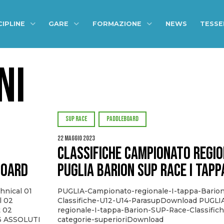
CIPLINE
GARE
FORMAZIONE
NEWS
TESS
NI
SUP RACE
PADDLEBOARD
22 Maggio 2023
CLASSIFICHE Campionato Regi
BOARD
PUGLIA BARION SUP Race I Tapp
hnical 01
PUGLIA-Campionato-regionale-I-tappa-Bario
l 02
Classifiche-U12-U14-ParasupDownload PUGLI
t 02
regionale-I-tappa-Barion-SUP-Race-Classific
03 ASSOLUTI
categorie-superioriDownload