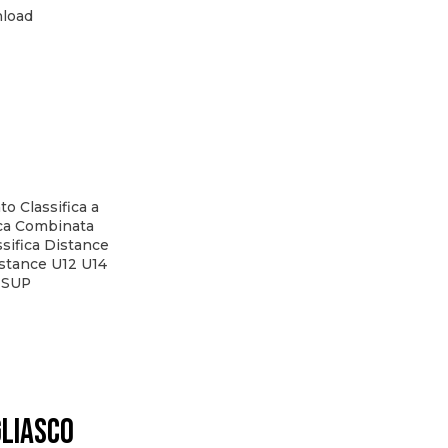
load
o Classifica a
ica Combinata
ssifica Distance
istance U12 U14
 SUP
gliasco