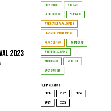
BODY BOARD
SUP RACE
PADDLEBOARD
SUP WAVE
WAKE CABLE PARALIMPICO
CLASSICHE PARALIMPICHE
PARA SURFING
SKIMBOARD
val 2023
WAVE POOL SURFING
KNEEBOARD
SURF FOIL
t-
BODY SURFING
Filtra per Anno
2026
2025
2024
2023
2022