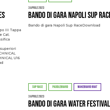
3 Aprile 2023
ES
Bando di Gara Napoli Sup Rac
Bando di gara Napoli Sup RaceDownload
o III Tappa
e Cat.
ifica
uperiori
CHNICAL
HNICAL U16
ad
SUP RACE
PADDLEBOARD
WAKEBOARD BOAT
3 Aprile 2023
Bando di Gara Water Festiva