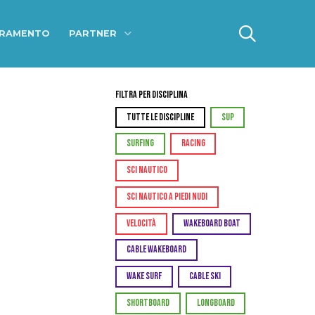
ERAMENTO
PARTNER
Filtra per Disciplina
TUTTE LE DISCIPLINE
SUP
SURFING
RACING
SCI NAUTICO
SCI NAUTICO A PIEDI NUDI
VELOCITÀ
WAKEBOARD BOAT
CABLE WAKEBOARD
WAKE SURF
CABLE SKI
SHORTBOARD
LONGBOARD