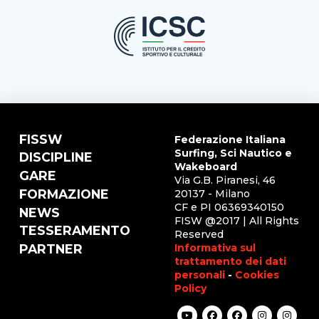
FISSW
Federazione Italiana
Surfing, Sci Nautico e
DISCIPLINE
Wakeboard
GARE
Via G.B. Piranesi, 46
FORMAZIONE
20137 - Milano
CF e PI 06369340150
NEWS
FISW @2017 | All Rights
TESSERAMENTO
Reserved
Informativa sul
PARTNER
trattamento dei dati
personali
-
Cookies
Policy