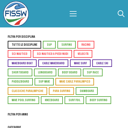
Filtra per Disciplina
TUTTE LE DISCIPLINE
SUP
SURFING
RACING
SCI NAUTICO
SCI NAUTICO A PIEDI NUDI
VELOCITÀ
WAKEBOARD BOAT
CABLE WAKEBOARD
WAKE SURF
CABLE SKI
SHORTBOARD
LONGBOARD
BODY BOARD
SUP RACE
PADDLEBOARD
SUP WAVE
WAKE CABLE PARALIMPICO
CLASSICHE PARALIMPICHE
PARA SURFING
SKIMBOARD
WAVE POOL SURFING
KNEEBOARD
SURF FOIL
BODY SURFING
Filtra per Anno
Categorie