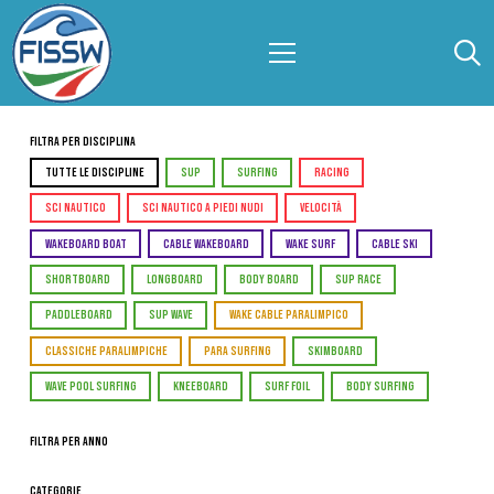
Filtra per Disciplina
TUTTE LE DISCIPLINE
SUP
SURFING
RACING
SCI NAUTICO
SCI NAUTICO A PIEDI NUDI
VELOCITÀ
WAKEBOARD BOAT
CABLE WAKEBOARD
WAKE SURF
CABLE SKI
SHORTBOARD
LONGBOARD
BODY BOARD
SUP RACE
PADDLEBOARD
SUP WAVE
WAKE CABLE PARALIMPICO
CLASSICHE PARALIMPICHE
PARA SURFING
SKIMBOARD
WAVE POOL SURFING
KNEEBOARD
SURF FOIL
BODY SURFING
Filtra per Anno
Categorie