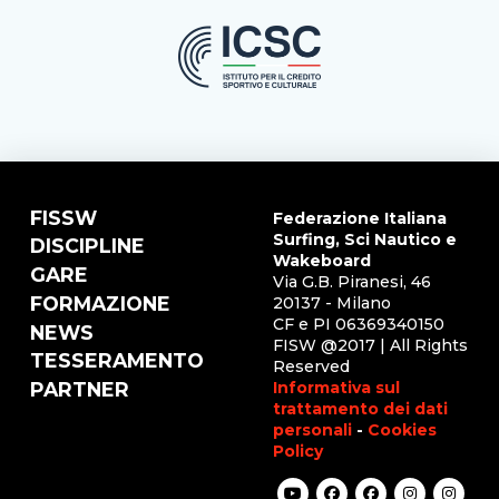
FISSW
Federazione Italiana
Surfing, Sci Nautico e
DISCIPLINE
Wakeboard
GARE
Via G.B. Piranesi, 46
FORMAZIONE
20137 - Milano
CF e PI 06369340150
NEWS
FISW @2017 | All Rights
TESSERAMENTO
Reserved
Informativa sul
PARTNER
trattamento dei dati
personali
-
Cookies
Policy