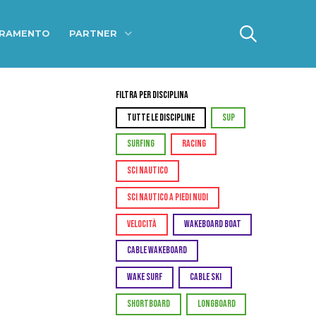
ERAMENTO
PARTNER
Filtra per Disciplina
TUTTE LE DISCIPLINE
SUP
SURFING
RACING
SCI NAUTICO
SCI NAUTICO A PIEDI NUDI
VELOCITÀ
WAKEBOARD BOAT
CABLE WAKEBOARD
WAKE SURF
CABLE SKI
SHORTBOARD
LONGBOARD