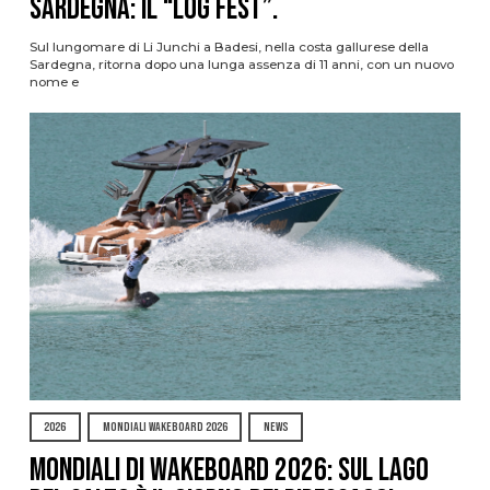
Sardegna: il “Log Fest”.
Sul lungomare di Li Junchi a Badesi, nella costa gallurese della
Sardegna, ritorna dopo una lunga assenza di 11 anni, con un nuovo
nome e
2026
MONDIALI WAKEBOARD 2026
NEWS
Mondiali di Wakeboard 2026: sul Lago