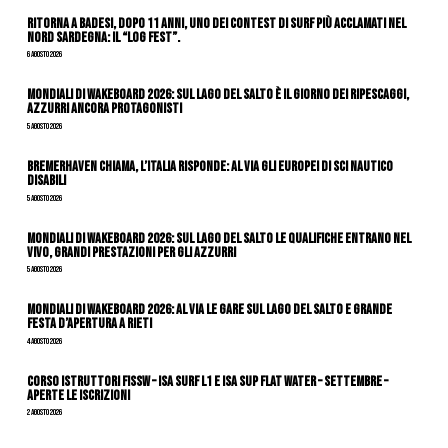
Ritorna a Badesi, dopo 11 anni, uno dei contest di surf più acclamati nel
nord Sardegna: il “Log Fest”.
6 Agosto 2026
Mondiali di Wakeboard 2026: sul Lago del Salto è il giorno dei ripescaggi,
azzurri ancora protagonisti
5 Agosto 2026
Bremerhaven chiama, l’Italia risponde: al via gli Europei di Sci Nautico
Disabili
5 Agosto 2026
Mondiali di Wakeboard 2026: sul Lago del Salto le qualifiche entrano nel
vivo, grandi prestazioni per gli azzurri
5 Agosto 2026
Mondiali di Wakeboard 2026: al via le gare sul Lago del Salto e grande
festa d’apertura a Rieti
4 Agosto 2026
CORSO ISTRUTTORI FISSW – ISA SURF L1 e ISA SUP Flat Water – SETTEMBRE –
APERTE LE ISCRIZIONI
2 Agosto 2026