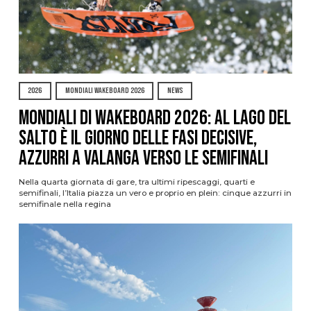
2026
MONDIALI WAKEBOARD 2026
NEWS
Mondiali di Wakeboard 2026: al Lago del
Salto è il giorno delle fasi decisive,
azzurri a valanga verso le semifinali
Nella quarta giornata di gare, tra ultimi ripescaggi, quarti e
semifinali, l’Italia piazza un vero e proprio en plein: cinque azzurri in
semifinale nella regina