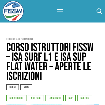
Pubblicato:
22 Febbraio 2026
CORSO ISTRUTTORI FISSW
– ISA SURF L1 E ISA SUP
FLAT WATER – APERTE LE
ISCRIZIONI
CORSI
NEWS
SHORTBOARD
SUP RACE
LONGBOARD
SUP
SURFING