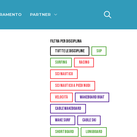
ERAMENTO
PARTNER
Filtra per Disciplina
TUTTE LE DISCIPLINE
SUP
SURFING
RACING
SCI NAUTICO
SCI NAUTICO A PIEDI NUDI
VELOCITÀ
WAKEBOARD BOAT
CABLE WAKEBOARD
WAKE SURF
CABLE SKI
SHORTBOARD
LONGBOARD