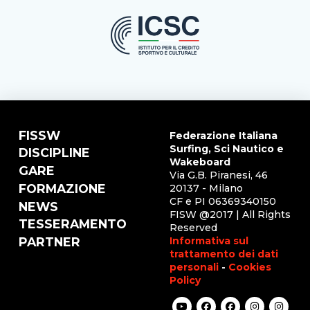
FISSW
Federazione Italiana
Surfing, Sci Nautico e
DISCIPLINE
Wakeboard
GARE
Via G.B. Piranesi, 46
FORMAZIONE
20137 - Milano
CF e PI 06369340150
NEWS
FISW @2017 | All Rights
TESSERAMENTO
Reserved
Informativa sul
PARTNER
trattamento dei dati
personali
-
Cookies
Policy