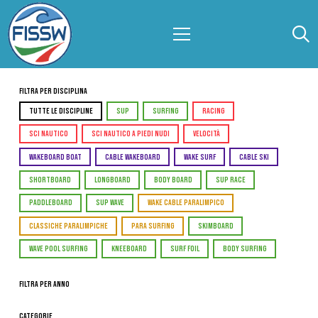
Filtra per Disciplina
TUTTE LE DISCIPLINE
SUP
SURFING
RACING
SCI NAUTICO
SCI NAUTICO A PIEDI NUDI
VELOCITÀ
WAKEBOARD BOAT
CABLE WAKEBOARD
WAKE SURF
CABLE SKI
SHORTBOARD
LONGBOARD
BODY BOARD
SUP RACE
PADDLEBOARD
SUP WAVE
WAKE CABLE PARALIMPICO
CLASSICHE PARALIMPICHE
PARA SURFING
SKIMBOARD
WAVE POOL SURFING
KNEEBOARD
SURF FOIL
BODY SURFING
Filtra per Anno
Categorie