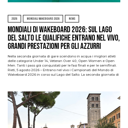
2026
MONDIALI WAKEBOARD 2026
NEWS
Mondiali di Wakeboard 2026: sul Lago
del Salto le qualifiche entrano nel vivo,
grandi prestazioni per gli azzurri
Nella seconda giornata di gare scendono in acqua i migliori atleti
delle categorie Under 14, Veteran Over 40, Open Women e Open
Men. Tanti i pass già conquistati per le fasi finali e per le semifinali.
Rieti, 5 agosto 2026 – Entrano nel vivo i Campionati del Mondo di
Wakeboard 2026 in corso sul Lago del Salto. La seconda giornata di