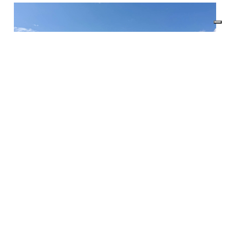
2026
MONDIALI WAKEBOARD 2026
NEWS
Mondiali di Wakeboard 2026 al Lago del Salto: al
via domani lo spettacolo, grazie ai nostri
Partner
Dal 3 all’8 agosto Borgo San Pietro diventa la capitale mondiale del
wakeboard. Un evento FISSW possibile grazie al sostegno di aziende
e istituzioni che credono nello sport, nel territorio e nei giovani.
Domani, lunedì 3 agosto, si accendono i motori – anzi, le onde – sul
Lago del Salto. Alle 8:30 le prime qualifiche U14 Boys apriranno
ufficialmente i