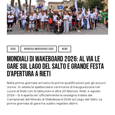
2026
MONDIALI WAKEBOARD 2026
NEWS
Mondiali di Wakeboard 2026: al via le
gare sul Lago del Salto e grande festa
d’apertura a Rieti
Nella prima giornata arrivano le prime qualificazioni per gli azzurri
Junior. In serata la spettacolare cerimonia d’inaugurazione nel
cuore di Rieti con le istituzioni e oltre 20 Nazioni. Rieti, 4 agosto
2026 – Si è aperta ieri ufficialmente la rassegna iridata dei
Campionati del Mondo di Wakeboard 2026 sul Lago del Salto. La
prima giornata di gare ha subito regalato ottimi