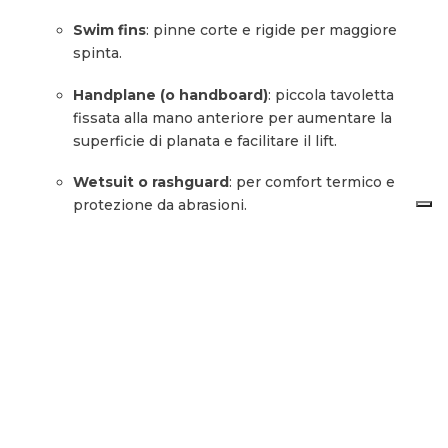
Swim fins
: pinne corte e rigide per maggiore
spinta.
Handplane (o handboard)
: piccola tavoletta
fissata alla mano anteriore per aumentare la
superficie di planata e facilitare il lift.
Wetsuit o rashguard
: per comfort termico e
protezione da abrasioni.
Variabili ambientali:
Onde
: preferite le
beach break
con onde
frangenti potenti ma non troppo grandi; la misura
ideale va da 1 a 5 piedi.
Condizioni
: marea, tipo di fondale e corrente
influenzano fortemente la sicurezza e la qualità