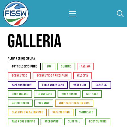
GALLERIA
Filtra per Disciplina
TUTTE LE DISCIPLINE
SUP
SURFING
RACING
SCI NAUTICO
SCI NAUTICO A PIEDI NUDI
VELOCITÀ
WAKEBOARD BOAT
CABLE WAKEBOARD
WAKE SURF
CABLE SKI
SHORTBOARD
LONGBOARD
BODY BOARD
SUP RACE
PADDLEBOARD
SUP WAVE
WAKE CABLE PARALIMPICO
CLASSICHE PARALIMPICHE
PARA SURFING
SKIMBOARD
WAVE POOL SURFING
KNEEBOARD
SURF FOIL
BODY SURFING