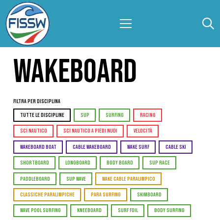
WAKEBOARD
Filtra per Disciplina
TUTTE LE DISCIPLINE
SUP
SURFING
RACING
SCI NAUTICO
SCI NAUTICO A PIEDI NUDI
VELOCITÀ
WAKEBOARD BOAT
CABLE WAKEBOARD
WAKE SURF
CABLE SKI
SHORTBOARD
LONGBOARD
BODY BOARD
SUP RACE
PADDLEBOARD
SUP WAVE
WAKE CABLE PARALIMPICO
CLASSICHE PARALIMPICHE
PARA SURFING
SKIMBOARD
WAVE POOL SURFING
KNEEBOARD
SURF FOIL
BODY SURFING