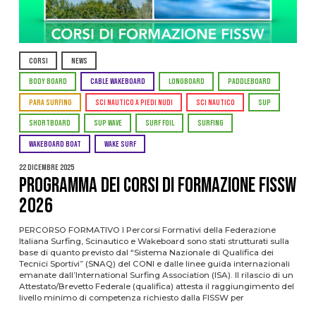
CORSI
NEWS
BODY BOARD
CABLE WAKEBOARD
LONGBOARD
PADDLEBOARD
PARA SURFING
SCI NAUTICO A PIEDI NUDI
SCI NAUTICO
SUP
SHORTBOARD
SUP WAVE
SURF FOIL
SURFING
WAKEBOARD BOAT
WAKE SURF
22 Dicembre 2025
PROGRAMMA DEI CORSI DI FORMAZIONE FISSW
2026
PERCORSO FORMATIVO I Percorsi Formativi della Federazione
Italiana Surfing, Scinautico e Wakeboard sono stati strutturati sulla
base di quanto previsto dal “Sistema Nazionale di Qualifica dei
Tecnici Sportivi” (SNAQ) del CONI e dalle linee guida internazionali
emanate dall’International Surfing Association (ISA). Il rilascio di un
Attestato/Brevetto Federale (qualifica) attesta il raggiungimento del
livello minimo di competenza richiesto dalla FISSW per