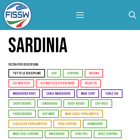
SARDINIA
Filtra per Disciplina
TUTTE LE DISCIPLINE
SUP
SURFING
RACING
SCI NAUTICO
SCI NAUTICO A PIEDI NUDI
VELOCITÀ
WAKEBOARD BOAT
CABLE WAKEBOARD
WAKE SURF
CABLE SKI
SHORTBOARD
LONGBOARD
BODY BOARD
SUP RACE
PADDLEBOARD
SUP WAVE
WAKE CABLE PARALIMPICO
CLASSICHE PARALIMPICHE
PARA SURFING
SKIMBOARD
WAVE POOL SURFING
KNEEBOARD
SURF FOIL
BODY SURFING