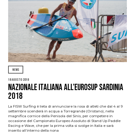
NEWS
18 Agosto 2018
Nazionale italiana all’EuroSUP Sardinia
2018
La FISW Surfing è lieta di annunciare la rosa di atleti che dal 4 al 9
settembre scenderà in acqua a Torregrande (Oristano), nella
magnifica cornice della Penisola del Sinis, per competere in
occasione del Campionato Europeo Assoluto di Stand Up Paddle
Racing e Wave, che per la prima volta si svolge in Italia e sarà
inserito all’interno della nona