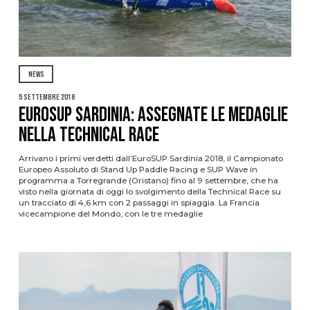
NEWS
5 Settembre 2018
EuroSUP Sardinia: assegnate le medaglie
nella Technical Race
Arrivano i primi verdetti dall’EuroSUP Sardinia 2018, il Campionato
Europeo Assoluto di Stand Up Paddle Racing e SUP Wave in
programma a Torregrande (Oristano) fino al 9 settembre, che ha
visto nella giornata di oggi lo svolgimento della Technical Race su
un tracciato di 4,6 km con 2 passaggi in spiaggia. La Francia
vicecampione del Mondo, con le tre medaglie