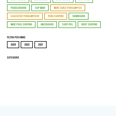
PADDLEBOARD
SUP WAVE
WAKE CABLE PARALIMPICO
CLASSICHE PARALIMPICHE
PARA SURFING
SKIMBOARD
WAVE POOL SURFING
KNEEBOARD
SURF FOIL
BODY SURFING
Filtra per Anno
2025
2022
2021
Categorie