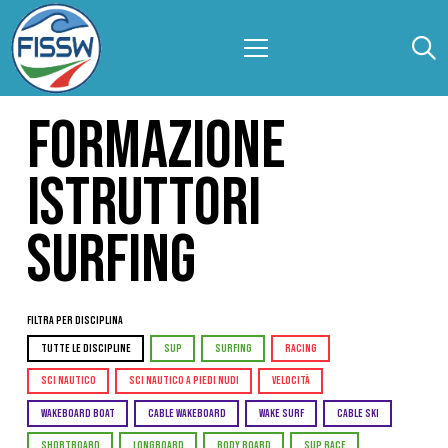
FORMAZIONE
ISTRUTTORI
SURFING
Filtra per Disciplina
TUTTE LE DISCIPLINE
SUP
SURFING
RACING
SCI NAUTICO
SCI NAUTICO A PIEDI NUDI
VELOCITÀ
WAKEBOARD BOAT
CABLE WAKEBOARD
WAKE SURF
CABLE SKI
SHORTBOARD
LONGBOARD
BODY BOARD
SUP RACE