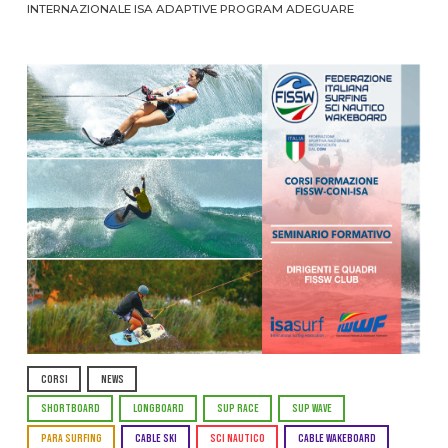
INTERNAZIONALE ISA ADAPTIVE PROGRAM ADEGUARE
CORSI
NEWS
SHORTBOARD
LONGBOARD
SUP RACE
SUP WAVE
PARA SURFING
CABLE SKI
SCI NAUTICO
CABLE WAKEBOARD