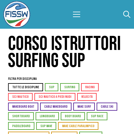
CORSO ISTRUTTORI
SURFING SUP
Filtra per Disciplina
TUTTE LE DISCIPLINE
SUP
SURFING
RACING
SCI NAUTICO
SCI NAUTICO A PIEDI NUDI
VELOCITÀ
WAKEBOARD BOAT
CABLE WAKEBOARD
WAKE SURF
CABLE SKI
SHORTBOARD
LONGBOARD
BODY BOARD
SUP RACE
PADDLEBOARD
SUP WAVE
WAKE CABLE PARALIMPICO