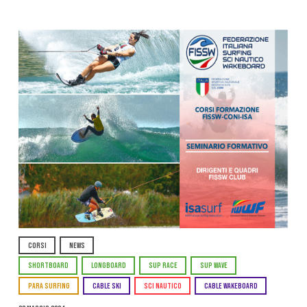
CORSI
NEWS
SHORTBOARD
LONGBOARD
SUP RACE
SUP WAVE
PARA SURFING
CABLE SKI
SCI NAUTICO
CABLE WAKEBOARD