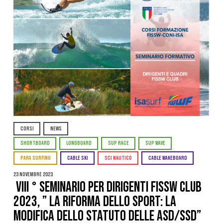
CORSI
NEWS
SHORTBOARD
LONGBOARD
SUP RACE
SUP WAVE
PARA SURFING
CABLE SKI
SCI NAUTICO
CABLE WAKEBOARD
23 Novembre 2023
VIII ° SEMINARIO PER DIRIGENTI FISSW CLUB
2023, ” LA RIFORMA DELLO SPORT: la
modifica dello Statuto delle ASD/SSD”