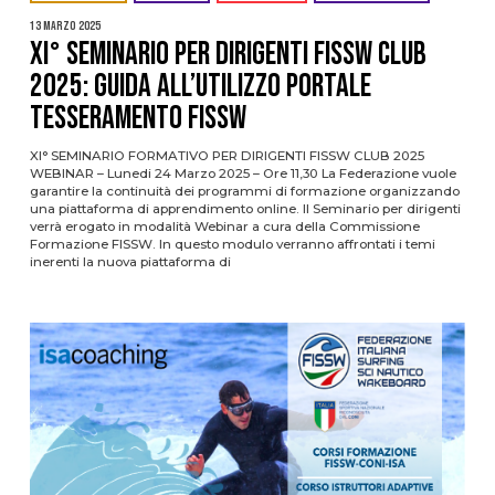
13 Marzo 2025
XI° SEMINARIO PER DIRIGENTI FISSW CLUB
2025: Guida all’utilizzo Portale
Tesseramento FISSW
XI° SEMINARIO FORMATIVO PER DIRIGENTI FISSW CLUB 2025
WEBINAR – Lunedi 24 Marzo 2025 – Ore 11,30 La Federazione vuole
garantire la continuità dei programmi di formazione organizzando
una piattaforma di apprendimento online. Il Seminario per dirigenti
verrà erogato in modalità Webinar a cura della Commissione
Formazione FISSW. In questo modulo verranno affrontati i temi
inerenti la nuova piattaforma di