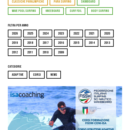
CLASSICHE PARALIMPICHE
PARA SURFING
SKIMBOARD
WAVE POOL SURFING
KNEEBOARD
SURF FOIL
BODY SURFING
Filtra per Anno
2026
2025
2024
2023
2022
2021
2020
2019
2018
2017
2016
2015
2014
2013
2012
2011
2010
2009
Categorie
ADAPTIVE
CORSI
NEWS