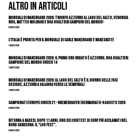
ALTRO IN ARTICOLI
Mondiali di Wakeboard 2026: trionfo azzurro al Lago del Salto, Veronica
Riva, Matteo Molinari e Noa Gualtieri campioni del mondo!
8 Agosto 2026
L’Italia è pronta per il Mondiale di Cable Wakeboard e Wakeskate!
7 Agosto 2026
Mondiali di Wakeboard 2026: il primo oro iridato è azzurro, Noa Gualtieri
campione del mondo Under 14
7 Agosto 2026
Mondiali di Wakeboard 2026: al Lago del Salto è il giorno delle fasi
decisive, azzurri a valanga verso le semifinali
7 Agosto 2026
Campionati Europei Under 21 – Bremerhaven (Germania) 6-9 agosto 2026
6 Agosto 2026
Ritorna a Badesi, dopo 11 anni, uno dei contest di surf più acclamati nel
nord Sardegna: il “Log Fest”.
6 Agosto 2026