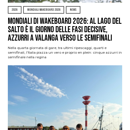
2026
MONDIALI WAKEBOARD 2026
NEWS
Mondiali di Wakeboard 2026: al Lago del
Salto è il giorno delle fasi decisive,
azzurri a valanga verso le semifinali
Nella quarta giornata di gare, tra ultimi ripescaggi, quarti e
semifinali, l’Italia piazza un vero e proprio en plein: cinque azzurri in
semifinale nella regina