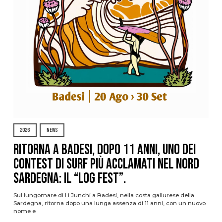
2026
NEWS
Ritorna a Badesi, dopo 11 anni, uno dei
contest di surf più acclamati nel nord
Sardegna: il “Log Fest”.
Sul lungomare di Li Junchi a Badesi, nella costa gallurese della
Sardegna, ritorna dopo una lunga assenza di 11 anni, con un nuovo
nome e