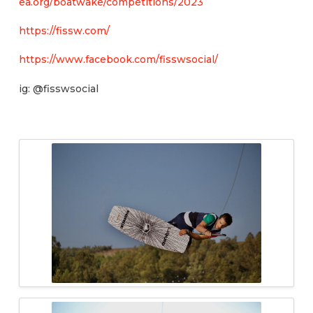
ea.org/boatwake/competitions/2023
https://fissw.com/
https://www.facebook.com/fisswsocial/
ig: @fisswsocial