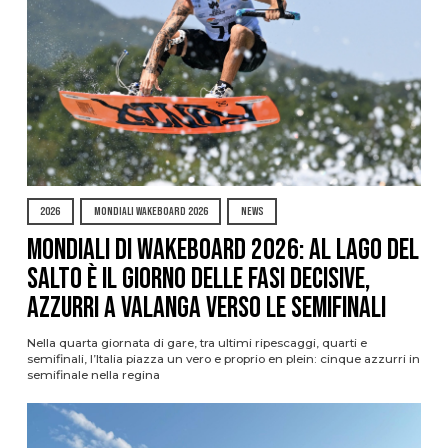
2026
MONDIALI WAKEBOARD 2026
NEWS
Mondiali di Wakeboard 2026: al Lago del
Salto è il giorno delle fasi decisive,
azzurri a valanga verso le semifinali
Nella quarta giornata di gare, tra ultimi ripescaggi, quarti e
semifinali, l’Italia piazza un vero e proprio en plein: cinque azzurri in
semifinale nella regina