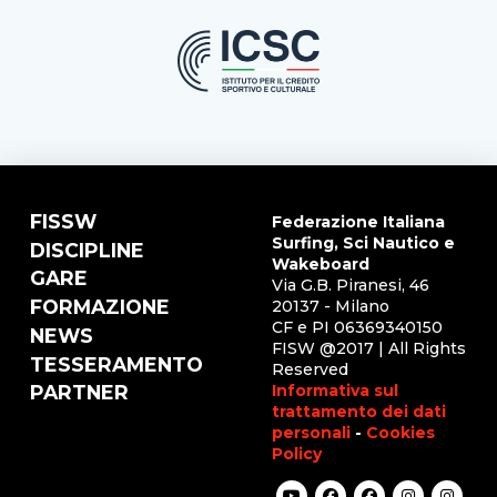
FISSW
Federazione Italiana
Surfing, Sci Nautico e
DISCIPLINE
Wakeboard
GARE
Via G.B. Piranesi, 46
FORMAZIONE
20137 - Milano
CF e PI 06369340150
NEWS
FISW @2017 | All Rights
TESSERAMENTO
Reserved
Informativa sul
PARTNER
trattamento dei dati
personali
-
Cookies
Policy