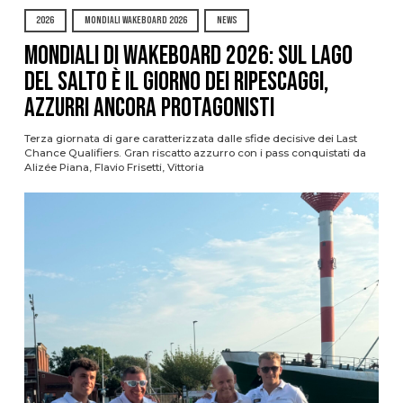
2026
MONDIALI WAKEBOARD 2026
NEWS
Mondiali di Wakeboard 2026: sul Lago
del Salto è il giorno dei ripescaggi,
azzurri ancora protagonisti
Terza giornata di gare caratterizzata dalle sfide decisive dei Last
Chance Qualifiers. Gran riscatto azzurro con i pass conquistati da
Alizée Piana, Flavio Frisetti, Vittoria