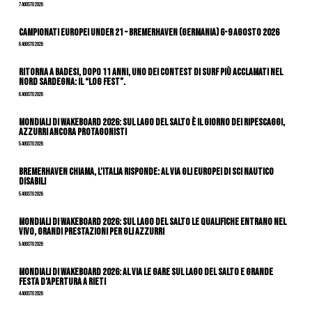
7 Agosto 2026
Campionati Europei Under 21 – Bremerhaven (Germania) 6-9 agosto 2026
6 Agosto 2026
Ritorna a Badesi, dopo 11 anni, uno dei contest di surf più acclamati nel
nord Sardegna: il “Log Fest”.
6 Agosto 2026
Mondiali di Wakeboard 2026: sul Lago del Salto è il giorno dei ripescaggi,
azzurri ancora protagonisti
5 Agosto 2026
Bremerhaven chiama, l’Italia risponde: al via gli Europei di Sci Nautico
Disabili
5 Agosto 2026
Mondiali di Wakeboard 2026: sul Lago del Salto le qualifiche entrano nel
vivo, grandi prestazioni per gli azzurri
5 Agosto 2026
Mondiali di Wakeboard 2026: al via le gare sul Lago del Salto e grande
festa d’apertura a Rieti
4 Agosto 2026