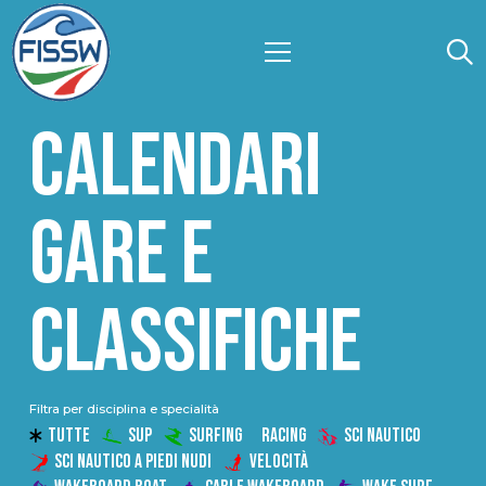
CALENDARI
GARE E
CLASSIFICHE
Filtra per disciplina e specialità
TUTTE
SUP
SURFING
RACING
SCI NAUTICO
SCI NAUTICO A PIEDI NUDI
VELOCITÀ