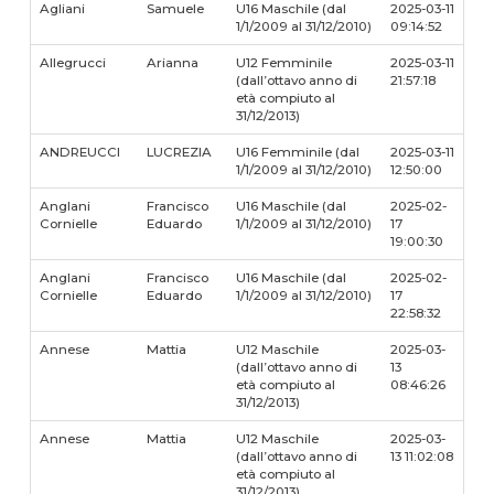
Agliani
Samuele
U16 Maschile (dal
2025-03-11
1/1/2009 al 31/12/2010)
09:14:52
Allegrucci
Arianna
U12 Femminile
2025-03-11
(dall’ottavo anno di
21:57:18
età compiuto al
31/12/2013)
ANDREUCCI
LUCREZIA
U16 Femminile (dal
2025-03-11
1/1/2009 al 31/12/2010)
12:50:00
Anglani
Francisco
U16 Maschile (dal
2025-02-
Cornielle
Eduardo
1/1/2009 al 31/12/2010)
17
19:00:30
Anglani
Francisco
U16 Maschile (dal
2025-02-
Cornielle
Eduardo
1/1/2009 al 31/12/2010)
17
22:58:32
Annese
Mattia
U12 Maschile
2025-03-
(dall’ottavo anno di
13
età compiuto al
08:46:26
31/12/2013)
Annese
Mattia
U12 Maschile
2025-03-
(dall’ottavo anno di
13 11:02:08
età compiuto al
31/12/2013)