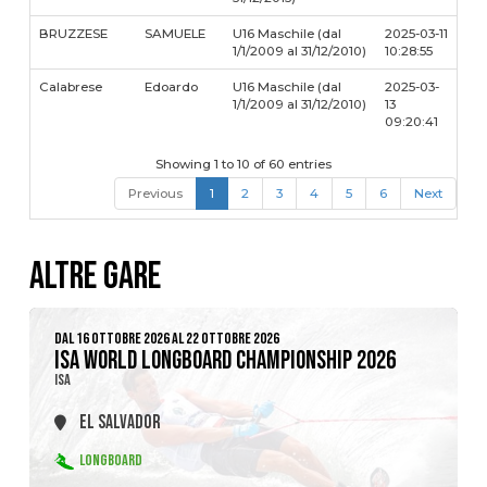
BRUZZESE
SAMUELE
U16 Maschile (dal
2025-03-11
1/1/2009 al 31/12/2010)
10:28:55
Calabrese
Edoardo
U16 Maschile (dal
2025-03-
1/1/2009 al 31/12/2010)
13
09:20:41
Showing 1 to 10 of 60 entries
Previous
1
2
3
4
5
6
Next
ALTRE GARE
DAL 16 OTTOBRE 2026 AL 22 OTTOBRE 2026
ISA WORLD LONGBOARD CHAMPIONSHIP 2026
ISA
EL SALVADOR
LONGBOARD