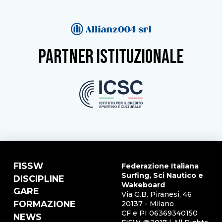
partner istituzionale
FISSW
Federazione Italiana
Surfing, Sci Nautico e
DISCIPLINE
Wakeboard
GARE
Via G.B. Piranesi, 46
FORMAZIONE
20137 - Milano
CF e PI 06369340150
NEWS