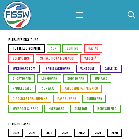
Filtra per Disciplina
TUTTE LE DISCIPLINE
SUP
SURFING
RACING
SCI NAUTICO
SCI NAUTICO A PIEDI NUDI
VELOCITÀ
WAKEBOARD BOAT
CABLE WAKEBOARD
WAKE SURF
CABLE SKI
SHORTBOARD
LONGBOARD
BODY BOARD
SUP RACE
PADDLEBOARD
SUP WAVE
WAKE CABLE PARALIMPICO
CLASSICHE PARALIMPICHE
PARA SURFING
SKIMBOARD
WAVE POOL SURFING
KNEEBOARD
SURF FOIL
BODY SURFING
Filtra per Anno
2026
2025
2024
2023
2022
2021
2020