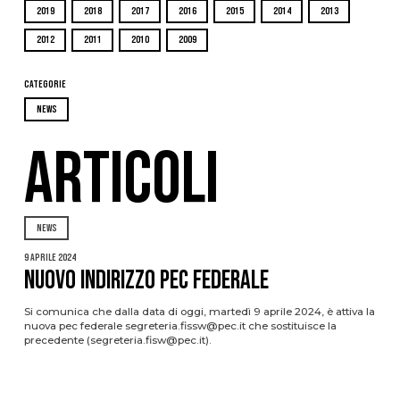
2019
2018
2017
2016
2015
2014
2013
2012
2011
2010
2009
Categorie
NEWS
ARTICOLI
NEWS
9 Aprile 2024
Nuovo indirizzo pec federale
Si comunica che dalla data di oggi, martedì 9 aprile 2024, è attiva la
nuova pec federale segreteria.fissw@pec.it che sostituisce la
precedente (segreteria.fisw@pec.it).